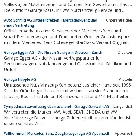
Volkswagen Nutzfahrzeuge und Camper. Für Gewerbe und Privat.
Die Aufdorf Garage Stäfa, Ihr VW-Nutzfahrzeug Service und
Verkaufsstützpunkt in Uerikon. Unser Herz schlägt für VW-
Auto Schmid AG Unterentfelden | Mercedes-Benz und
Unterentfelden
Nutzfahrzeuge und deshalb haben wir uns auch darauf
smart Vertretung.
spezialisiert. Mit Leidenschaft...
Offizieller Verkaufs- und Servicepartner Mercedes-Benz und
smart Personenwagen und Transporter, Grosser Occasionspark
mit dem Mercedes-Benz Gütesiegel StarClass, Verkauf Original
Ersatzteile und Zubehör
Garage Egger AG - Die Nissan Garage in Dietikon, Zürich
Dietikon
Garage Egger AG - der Nissan Vertragspartner für
Personenwagen, Nutzfahrzeuge und Occasionen in Dietikon und
Urdorf.
Garage Nepple AG
Pratteln
Umfassende Nutzfahrzeug-Kompetenz aus einer Hand seit 1996.
Seit der Gründung in Lausen sind wir heute an vier Standorten in
Lausen, Basel, Pratteln und Bellinzona mit rund 110 Mitarbeitern
und Mitarbeiterinnen vertreten.
Sympathisch zuverlässig überraschend - Garage Gautschi AG
Langenthal
Wir vertreten die Marken VW, Audi, SEAT, ŠKODA und VW
Nutzfahrzeuge.Die vollständige Zufriedenheit unserer Kunden ist
unser oberstes Ziel.
Willkommen: Mercedes-Benz Zeughausgarage AG Appenzell
Appenzell