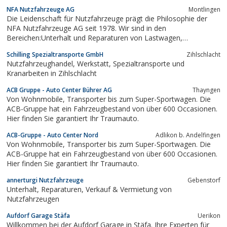
NFA Nutzfahrzeuge AG
Montlingen
Die Leidenschaft für Nutzfahrzeuge prägt die Philosophie der
NFA Nutzfahrzeuge AG seit 1978. Wir sind in den
Bereichen:Unterhalt und Reparaturen von Lastwagen,
Baumaschinen und Stapler, Verkauf von Kenworth Lastwagen, l
Schilling Spezialtransporte GmbH
Zihlschlacht
Verkauf von Bizon Baumaschinen, Vermietung von
Nutzfahrzeughandel, Werkstatt, Spezialtransporte und
Nutzfahrzeugen wie Baumaschinen und Stapler sowie in der
Kranarbeiten in Zihlschlacht
Logistik...
ACB Gruppe - Auto Center Bührer AG
Thayngen
Von Wohnmobile, Transporter bis zum Super-Sportwagen. Die
ACB-Gruppe hat ein Fahrzeugbestand von über 600 Occasionen.
Hier finden Sie garantiert Ihr Traumauto.
ACB-Gruppe - Auto Center Nord
Adlikon b. Andelfingen
Von Wohnmobile, Transporter bis zum Super-Sportwagen. Die
ACB-Gruppe hat ein Fahrzeugbestand von über 600 Occasionen.
Hier finden Sie garantiert Ihr Traumauto.
annerturgi Nutzfahrzeuge
Gebenstorf
Unterhalt, Reparaturen, Verkauf & Vermietung von
Nutzfahrzeugen
Aufdorf Garage Stäfa
Uerikon
Willkommen bei der Aufdorf Garage in Stäfa. Ihre Experten für