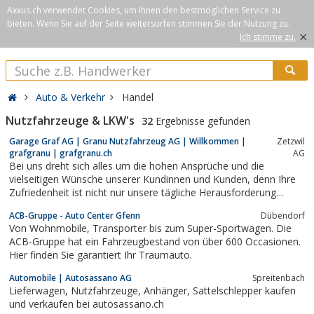
Axxus.ch verwendet Cookies, um Ihnen den bestmöglichen Service zu
bieten. Wenn Sie auf der Seite weitersurfen stimmen Sie der Nutzung zu.
×
Ich stimme zu.
Auto & Verkehr
Handel
Nutzfahrzeuge & LKW's
32
Ergebnisse gefunden
Garage Graf AG | Granu Nutzfahrzeug AG | Willkommen |
Zetzwil
grafgranu | grafgranu.ch
AG
Bei uns dreht sich alles um die hohen Ansprüche und die
vielseitigen Wünsche unserer Kundinnen und Kunden, denn Ihre
Zufriedenheit ist nicht nur unsere tägliche Herausforderung
sondern gleichzeitig auch unser grösstes Anliegen. Opel News,
ACB-Gruppe - Auto Center Gfenn
Dübendorf
Opel Trends, Online Katalog, Opel Prospekt, IVECO Original,
Von Wohnmobile, Transporter bis zum Super-Sportwagen. Die
IVECO Teile, IVECO...
ACB-Gruppe hat ein Fahrzeugbestand von über 600 Occasionen.
Hier finden Sie garantiert Ihr Traumauto.
Automobile | Autosassano AG
Spreitenbach
Lieferwagen, Nutzfahrzeuge, Anhänger, Sattelschlepper kaufen
und verkaufen bei autosassano.ch