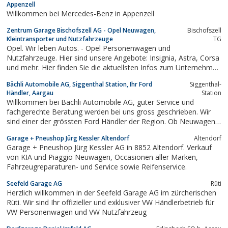
Appenzell
Willkommen bei Mercedes-Benz in Appenzell
Zentrum Garage Bischofszell AG - Opel Neuwagen,
Bischofszell
Kleintransporter und Nutzfahrzeuge
TG
Opel. Wir leben Autos. - Opel Personenwagen und
Nutzfahrzeuge. Hier sind unsere Angebote: Insignia, Astra, Corsa
und mehr. Hier finden Sie die aktuellsten Infos zum Unternehmen
Opel.
Bächli Automobile AG, Siggenthal Station, Ihr Ford
Siggenthal-
Händler, Aargau
Station
Willkommen bei Bächli Automobile AG, guter Service und
fachgerechte Beratung werden bei uns gross geschrieben. Wir
sind einer der grössten Ford Händler der Region. Ob Neuwagen
oder Occasionen, Fremdmarken wir sind für Sie da.Schadenfälle
Garage + Pneushop Jürg Kessler Altendorf
Altendorf
werden prompt erledigt, wir nehmen direkt mit der Versicherung
Garage + Pneushop Jürg Kessler AG in 8852 Altendorf. Verkauf
kontakt auf und klären...
von KIA und Piaggio Neuwagen, Occasionen aller Marken,
Fahrzeugreparaturen- und Service sowie Reifenservice.
Seefeld Garage AG
Rüti
Herzlich willkommen in der Seefeld Garage AG im zürcherischen
Rüti. Wir sind Ihr offizieller und exklusiver VW Händlerbetrieb für
VW Personenwagen und VW Nutzfahrzeug