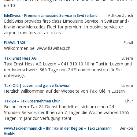
60 10
EdelSwiss - Premium Limousine Service in Switzerland
Adlikon Zürich
EdelSwiss provides first-class Limousine Service in Switzerland -
brand new Mercedes Fleet for premium limousine service or
airport transfers at taxi rates.
FLAWIL TAXI
Flawil
Willkommen bei www.flawiltaxi.ch
Taxi Ernst Hess AG
Luzern
Taxi Ernst Hess AG Luzern – 041 310 10 10Ihr Taxi in Luzern und
der Innerschweiz: 365 Tage und 24 Stunden nonstop für Sie
unterwegs
Taxi Olé | Luzern und ganze Schweiz
Luzern
Herzlich willkommen auf der Webseite von Taxi Olé in Luzern.
Taxi24 – Taxiunternehmen Chur
Chur
Bei unserem Taxi24-Dienst handelt es sich um einen 24-
Stunden-Service, der Ihnen an 7 Tagen die Woche während 365
Tagen im Jahr zur Verfügung steht.
www.taxi-lehmann.ch – Ihr Taxi in der Region – Taxi Lehmann
Berikon
GmbH