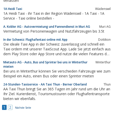
verlassen
1A Heidi Taxi
Wädenswil
1A Heidi Taxi - ihr Taxi in der Region Wädenswil - 1A Taxi - 1A
Service - Taxi online bestellen -
A. Kobler AG - Autovermietung und Pannendienst in Muri AG
Muri AG
Vermietung von Personenwagen und Nutzfahrzeugen bis 3.5t
In der Schweiz: Flughafentaxi online mit App
Dottikon
Die ideale Taxi App in der Schweiz: zuverlässig und schnell ein
Taxi ordern mit unserer TaxiScout App. Lade Sie jetzt einfach aus
dem Play Store oder App Store und nutze die vielen Features des
modernen Taxi Service. Einfach schnell ein Taxi per Tablet oder
Mietauto AG - Auto, Bus und Sprinter bei uns in Winterthur
Winterthur
Smartphone rufen. Das geht jetzt wunderbar mit unserer neuen
mieten
TaxiScout App....
Bei uns in Winterthur können Sie verschieden Fahrzeuge wie zum
Beispiel ein Auto, einen Bus oder einen Sprinter mieten
24-Stunden-Taxiservice - AA Taxi Thun - Berner Oberland
Thun
AA Taxi Thun bringt Sie an 365 Tagen im Jahr rund um die Uhr an
Ihr Ziel. Kurierdienst, Tourismustouren oder Flughafentransporte
bieten wir ebenfalls.
1
2
Nächste Seite