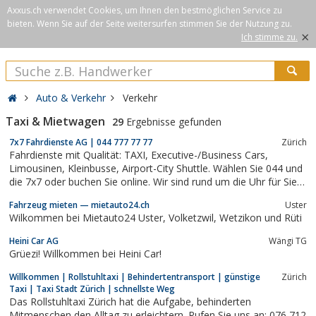
Axxus.ch verwendet Cookies, um Ihnen den bestmöglichen Service zu
bieten. Wenn Sie auf der Seite weitersurfen stimmen Sie der Nutzung zu.
×
Ich stimme zu.
Auto & Verkehr
Verkehr
Taxi & Mietwagen
29
Ergebnisse gefunden
7x7 Fahrdienste AG | 044 777 77 77
Zürich
Fahrdienste mit Qualität: TAXI, Executive-/Business Cars,
Limousinen, Kleinbusse, Airport-City Shuttle. Wählen Sie 044 und
die 7x7 oder buchen Sie online. Wir sind rund um die Uhr für Sie
da!
Fahrzeug mieten — mietauto24.ch
Uster
Wilkommen bei Mietauto24 Uster, Volketzwil, Wetzikon und Rüti
Heini Car AG
Wängi TG
Grüezi! Willkommen bei Heini Car!
Willkommen | Rollstuhltaxi | Behindertentransport | günstige
Zürich
Taxi | Taxi Stadt Zürich | schnellste Weg
Das Rollstuhltaxi Zürich hat die Aufgabe, behinderten
Mitmenschen den Alltag zu erleichtern. Rufen Sie uns an: 076 712