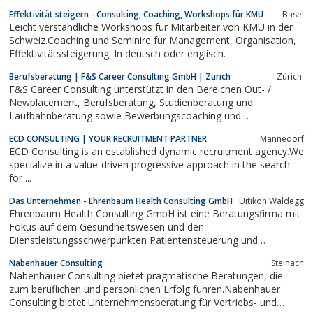
Structures.
Effektivität steigern - Consulting, Coaching, Workshops für KMU
Basel
Leicht verständliche Workshops für Mitarbeiter von KMU in der
Schweiz.Coaching und Seminire für Management, Organisation,
Effektivitätssteigerung. In deutsch oder englisch.
Berufsberatung | F&S Career Consulting GmbH | Zürich
Zürich ​
F&S Career Consulting unterstützt in den Bereichen Out- /
Newplacement, Berufsberatung, Studienberatung und
Laufbahnberatung sowie Bewerbungscoaching und
Interviewtraining. Auch für die professionelle Begleitung im
ECD CONSULTING | YOUR RECRUITMENT PARTNER
Männedorf
Wiedereinstieg bzw. Beratungen von Klienten mit Alter 50 plus
ECD Consulting is an established dynamic recruitment agency.We
und für Coaching.
specialize in a value-driven progressive approach in the search
for ...
Das Unternehmen - Ehrenbaum Health Consulting GmbH
Uitikon Waldegg
Ehrenbaum Health Consulting GmbH ist eine Beratungsfirma mit
Fokus auf dem Gesundheitswesen und den
Dienstleistungsschwerpunkten Patientensteuerung und
integrierte Versorgung, Beratung und Wissensvermittlung. Wir
Nabenhauer Consulting
Steinach
verfügen über breite Erfahrung im Auf- und Ausbau sowie der
Nabenhauer Consulting bietet pragmatische Beratungen, die
Pflege von integrierten Versorgungsnetzen. Die langjährige...
zum beruflichen und persönlichen Erfolg führen.Nabenhauer
Consulting bietet Unternehmensberatung für Vertriebs- und