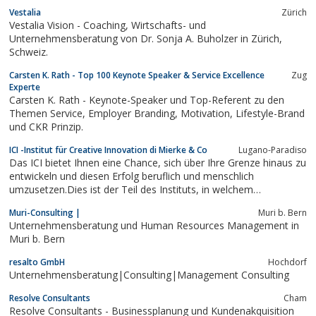
Marketingoptimierung. Sie lernen z. B. wie Sie Ihr Unternehmen
Vestalia
Zürich
auf Autopilot schalten.
Vestalia Vision - Coaching, Wirtschafts- und
Unternehmensberatung von Dr. Sonja A. Buholzer in Zürich,
Schweiz.
Carsten K. Rath - Top 100 Keynote Speaker & Service Excellence
Zug
Experte
Carsten K. Rath - Keynote-Speaker und Top-Referent zu den
Themen Service, Employer Branding, Motivation, Lifestyle-Brand
und CKR Prinzip.
ICI -Institut für Creative Innovation di Mierke & Co
Lugano-Paradiso
Das ICI bietet Ihnen eine Chance, sich über Ihre Grenze hinaus zu
entwickeln und diesen Erfolg beruflich und menschlich
umzusetzen.Dies ist der Teil des Instituts, in welchem
hauptsächlich vom Persönlichen eines Menschen aus gearbeitet
Muri-Consulting |
Muri b. Bern
wird. Hier stehen die persönlichen, menschlichen Themen und die
Unternehmensberatung und Human Resources Management in
eigene Entwicklung im...
Muri b. Bern
resalto GmbH
Hochdorf
Unternehmensberatung|Consulting|Management Consulting
Resolve Consultants
Cham
Resolve Consultants - Businessplanung und Kundenakquisition