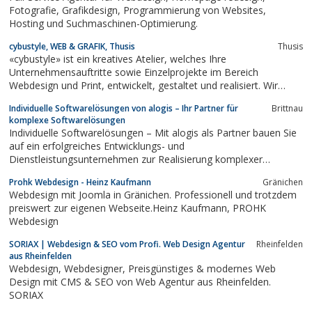
auf vielen verschiedenen Plattformen...
Fotografie, Grafikdesign, Programmierung von Websites,
Hosting und Suchmaschinen-Optimierung.
cybustyle, WEB & GRAFIK, Thusis
Thusis
«cybustyle» ist ein kreatives Atelier, welches Ihre
Unternehmensauftritte sowie Einzelprojekte im Bereich
Webdesign und Print, entwickelt, gestaltet und realisiert. Wir
haben es uns zur Aufgabe gemacht, hohe technische Standards
Individuelle Softwarelösungen von alogis – Ihr Partner für
Brittnau
und ein ansprechendes Design zu interessanten Konditionen
komplexe Softwarelösungen
anzubieten.
Individuelle Softwarelösungen – Mit alogis als Partner bauen Sie
auf ein erfolgreiches Entwicklungs- und
Dienstleistungsunternehmen zur Realisierung komplexer
Softwarelösungen.
Prohk Webdesign - Heinz Kaufmann
Gränichen
Webdesign mit Joomla in Gränichen. Professionell und trotzdem
preiswert zur eigenen Webseite.Heinz Kaufmann, PROHK
Webdesign
SORIAX | Webdesign & SEO vom Profi. Web Design Agentur
Rheinfelden
aus Rheinfelden
Webdesign, Webdesigner, Preisgünstiges & modernes Web
Design mit CMS & SEO von Web Agentur aus Rheinfelden.
SORIAX