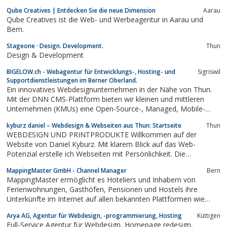
Qube Creatives | Entdecken Sie die neue Dimension
Aarau
Qube Creatives ist die Web- und Werbeagentur in Aarau und
Bern.
Stageone · Design. Development.
Thun
Design & Development
BIGELOW.ch - Webagentur für Entwicklungs-, Hosting- und
Sigriswil
Supportdienstleistungen im Berner Oberland.
Ein innovatives Webdesignunternehmen in der Nähe von Thun.
Mit der DNN CMS-Plattform bieten wir kleinen und mittleren
Unternehmen (KMUs) eine Open-Source-, Managed, Mobile-
freundliche, modulare und sichere Internetlösung.
kyburz daniel – Webdesign & Webseiten aus Thun: Startseite
Thun
WEBDESIGN UND PRINTPRODUKTE Willkommen auf der
Website von Daniel Kyburz. Mit klarem Blick auf das Web-
Potenzial erstelle ich Webseiten mit Persönlichkeit. Die
Interaktivität des Webs weiss ich zu nutzen. Ich zeige Ihren
MappingMaster GmbH - Channel Manager
Bern
Kunden, was Sie zu bieten haben. Im Print-/Grafikbereich bin ich
MappingMaster ermöglicht es Hoteliers und Inhabern von
aber auch Zuhause – lassen Sie sich...
Ferienwohnungen, Gasthöfen, Pensionen und Hostels ihre
Unterkünfte im Internet auf allen bekannten Plattformen wie
Booking.com, HRS, hotel.de, Expedia und vielen weiteren
Arya AG, Agentur für Webdesign, -programmierung, Hosting
Küttigen
Vertriebskanälen zu vermarkten. Mit MappingMaster Unterkünfte
Full-Service Agentur für Webdesign, Homepage redesign,