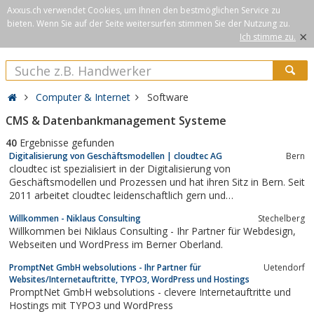
Axxus.ch verwendet Cookies, um Ihnen den bestmöglichen Service zu
bieten. Wenn Sie auf der Seite weitersurfen stimmen Sie der Nutzung zu.
×
Ich stimme zu.
Computer & Internet
Software
CMS & Datenbankmanagement Systeme
40
Ergebnisse gefunden
Digitalisierung von Geschäftsmodellen | cloudtec AG
Bern
cloudtec ist spezialisiert in der Digitalisierung von
Geschäftsmodellen und Prozessen und hat ihren Sitz in Bern. Seit
2011 arbeitet cloudtec leidenschaftlich gern und
branchenübergreifend für KMU, Gesundheitsbranche, Industrie
Willkommen - Niklaus Consulting
Stechelberg
und öffentliche Betriebe aus der Schweiz und dem angrenzenden
Willkommen bei Niklaus Consulting - Ihr Partner für Webdesign,
Ausland.
Webseiten und WordPress im Berner Oberland.
PromptNet GmbH websolutions - Ihr Partner für
Uetendorf
Websites/Internetauftritte, TYPO3, WordPress und Hostings
PromptNet GmbH websolutions - clevere Internetauftritte und
Hostings mit TYPO3 und WordPress