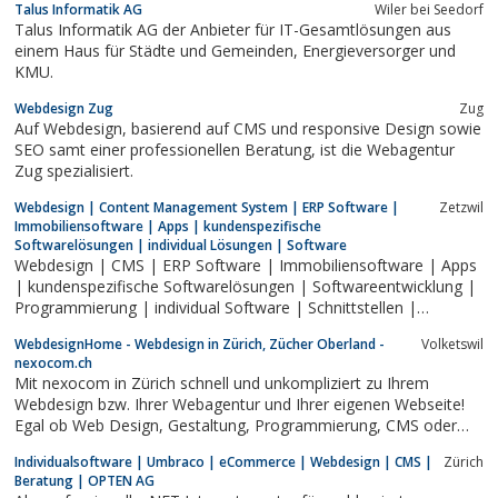
Talus Informatik AG
Wiler bei Seedorf
Talus Informatik AG der Anbieter für IT-Gesamtlösungen aus
einem Haus für Städte und Gemeinden, Energieversorger und
KMU.
Webdesign Zug
Zug
Auf Webdesign, basierend auf CMS und responsive Design sowie
SEO samt einer professionellen Beratung, ist die Webagentur
Zug spezialisiert.
Webdesign | Content Management System | ERP Software |
Zetzwil
Immobiliensoftware | Apps | kundenspezifische
Softwarelösungen | individual Lösungen | Software
Webdesign | CMS | ERP Software | Immobiliensoftware | Apps
| kundenspezifische Softwarelösungen | Softwareentwicklung |
Programmierung | individual Software | Schnittstellen |
Beratung | Schulung | Betrieb | Hosting
WebdesignHome - Webdesign in Zürich, Zücher Oberland -
Volketswil
nexocom.ch
Mit nexocom in Zürich schnell und unkompliziert zu Ihrem
Webdesign bzw. Ihrer Webagentur und Ihrer eigenen Webseite!
Egal ob Web Design, Gestaltung, Programmierung, CMS oder
Grafik Design - bei uns sind Sie richtig.
Individualsoftware | Umbraco | eCommerce | Webdesign | CMS |
Zürich
Beratung | OPTEN AG