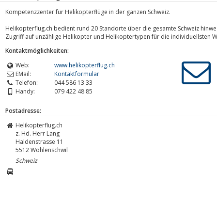
Kompetenzzenter für Helikopterflüge in der ganzen Schweiz.
Helikopterflug.ch bedient rund 20 Standorte über die gesamte Schweiz hinweg
Zugriff auf unzählige Helikopter und Helikoptertypen für die individuellsten
Kontaktmöglichkeiten:
Web:
www.helikopterflug.ch
EMail:
Kontaktformular
Telefon:
044 586 13 33
Handy:
079 422 48 85
Postadresse:
Helikopterflug.ch
z. Hd. Herr Lang
Haldenstrasse 11
5512
Wohlenschwil
Schweiz