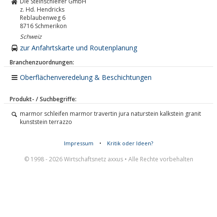
Die Steinschleifer GmbH
z. Hd. Hendricks
Reblaubenweg 6
8716
Schmerikon
Schweiz
zur Anfahrtskarte und Routenplanung
Branchenzuordnungen:
Oberflächenveredelung & Beschichtungen
Produkt- / Suchbegriffe:
marmor schleifen marmor travertin jura naturstein kalkstein granit
kunststein terrazzo
Impressum
•
Kritik oder Ideen?
© 1998 - 2026 Wirtschaftsnetz axxus • Alle Rechte vorbehalten