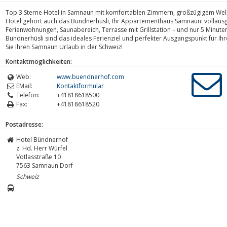
Top 3 Sterne Hotel in Samnaun mit komfortablen Zimmern, großzügigem Wel
Hotel gehört auch das Bündnerhüsli, Ihr Appartementhaus Samnaun: vollausg
Ferienwohnungen, Saunabereich, Terrasse mit Grillstation – und nur 5 Minut
Bündnerhüsli sind das ideales Ferienziel und perfekter Ausgangspunkt für Ih
Sie Ihren Samnaun Urlaub in der Schweiz!
Kontaktmöglichkeiten:
Web:
www.buendnerhof.com
EMail:
Kontaktformular
Telefon:
+41818618500
Fax:
+41818618520
Postadresse:
Hotel Bündnerhof
z. Hd. Herr Würfel
Votlasstraße 10
7563
Samnaun Dorf
Schweiz