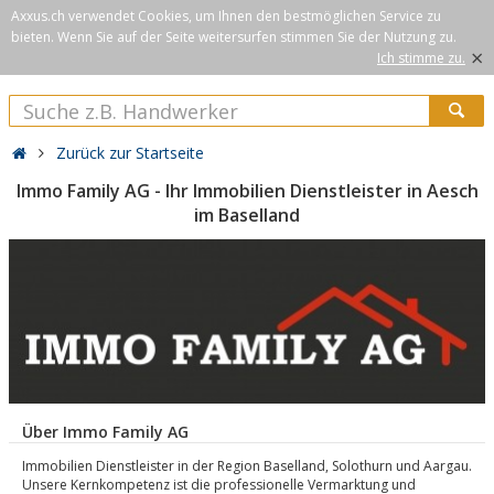
Axxus.ch verwendet Cookies, um Ihnen den bestmöglichen Service zu
bieten. Wenn Sie auf der Seite weitersurfen stimmen Sie der Nutzung zu.
×
Ich stimme zu.
Zurück zur Startseite
Immo Family AG - Ihr Immobilien Dienstleister in Aesch
im Baselland
Über Immo Family AG
Immobilien Dienstleister in der Region Baselland, Solothurn und Aargau.
Unsere Kernkompetenz ist die professionelle Vermarktung und