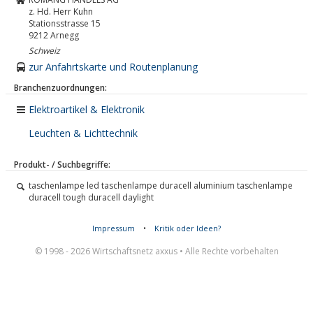
z. Hd. Herr Kuhn
Stationsstrasse 15
9212
Arnegg
Schweiz
zur Anfahrtskarte und Routenplanung
Branchenzuordnungen:
Elektroartikel & Elektronik
Leuchten & Lichttechnik
Produkt- / Suchbegriffe:
taschenlampe led taschenlampe duracell aluminium taschenlampe
duracell tough duracell daylight
Impressum
•
Kritik oder Ideen?
© 1998 - 2026 Wirtschaftsnetz axxus • Alle Rechte vorbehalten