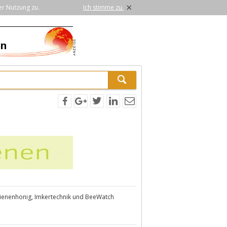
×
er Nutzung zu.
Ich stimme zu.
Bienenhonig, Imkertechnik und BeeWatch