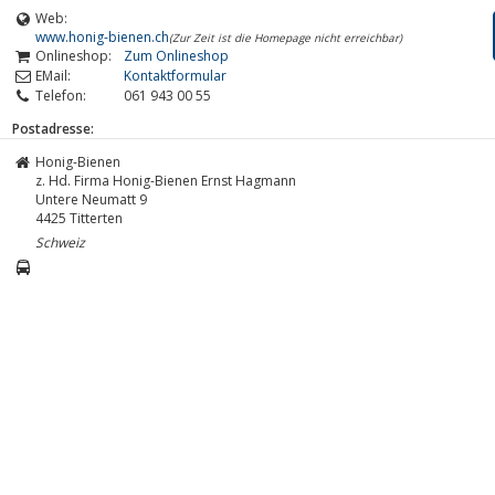
Web:
www.honig-bienen.ch
(Zur Zeit ist die Homepage nicht erreichbar)
Onlineshop:
Zum Onlineshop
EMail:
Kontaktformular
Telefon:
061 943 00 55
Postadresse:
Honig-Bienen
z. Hd. Firma Honig-Bienen Ernst Hagmann
Untere Neumatt 9
4425
Titterten
Schweiz