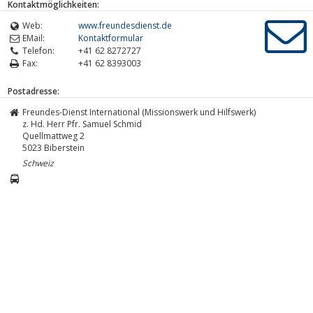
Kontaktmöglichkeiten:
Web:
www.freundesdienst.de
EMail:
Kontaktformular
Telefon:
+41 62 8272727
Fax:
+41 62 8393003
Postadresse:
Freundes-Dienst International (Missionswerk und Hilfswerk)
z. Hd. Herr Pfr. Samuel Schmid
Quellmattweg 2
5023
Biberstein
Schweiz