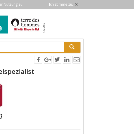
×
er Nutzung zu.
Ich stimme zu.
lspezialist