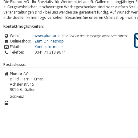
Die Plumor AG - Ihr Spezialist für Werbemittel aus St. Gallen mit langjähriger 
außergewöhnlichen, hochwertigen Werbegeschenken sind oder einfach Streua
Veransntaltungen sind - bei uns werden sie garantiert fündig. Auf Wunsch wer
individuellen Firmenlogo versehen. Besuchen Sie unseren Onlineshop - wir fre
Kontaktmöglichkeiten:
Web:
www.plumor.ch
(Zur Zeit ist die Homepage nicht erreichbar)
Onlineshop:
Zum Onlineshop
EMail:
Kontaktformular
Telefon:
0041 71 313 96 11
Postadresse:
Plumor AG
z. Hd. Herr H. Ernst
Achslenstr. 15
9016
St. Gallen
Schweiz