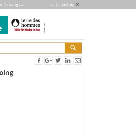
×
er Nutzung zu.
Ich stimme zu.
Going