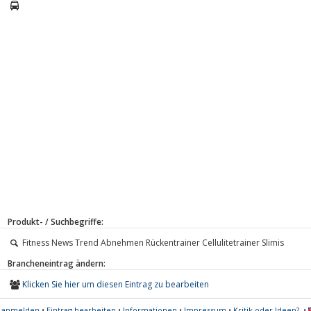
Produkt- / Suchbegriffe:
Fitness News Trend Abnehmen Rückentrainer Cellulitetrainer Slimis
Brancheneintrag ändern:
Klicken Sie hier um diesen Eintrag zu bearbeiten
s anmelden
•
Eintrag bearbeiten
•
Informationen
•
Impressum
•
Kritik oder Ideen?
•