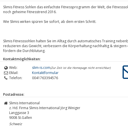
Slimis Fitness Sohlen das einfachste Fitnessprogramm der Welt, die Fitnessso
noch geheime Fitnesstrend 2016.
Wie Slimis wirken spüren Sie sofort, ab dem ersten Schritt.
Slimis Fitnesssohlen halten Sie im Alltag durch automatisches Training nebenb
reduzieren das Gewicht, verbessern die Körperhaltung nachhaltig & steigern di
fördern die Durchblutung.
Kontaktmöglichkeiten:
Web:
slim-is.com
(Zur Zeit ist die Homepage nicht erreichbar)
EMail:
Kontaktformular
Telefon:
0041763394576
Postadresse:
Slimis International
z. Hd. Firma Slimis International Jörg Winiger
Langgasse 3
9008
St.Gallen
Schweiz