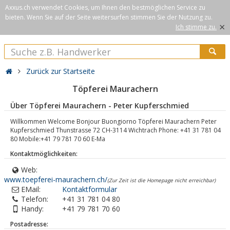
Axxus.ch verwendet Cookies, um Ihnen den bestmöglichen Service zu
bieten. Wenn Sie auf der Seite weitersurfen stimmen Sie der Nutzung zu.
×
Ich stimme zu.
Zurück zur Startseite
Töpferei Maurachern
Über Töpferei Maurachern - Peter Kupferschmied
Willkommen Welcome Bonjour Buongiorno Töpferei Maurachern Peter
Kupferschmied Thunstrasse 72 CH-3114 Wichtrach Phone: +41 31 781 04
80 Mobile:+41 79 781 70 60 E-Ma
Kontaktmöglichkeiten:
Web:
www.toepferei-maurachern.ch/
(Zur Zeit ist die Homepage nicht erreichbar)
EMail:
Kontaktformular
Telefon:
+41 31 781 04 80
Handy:
+41 79 781 70 60
Postadresse: