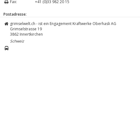
Fax:
+41 (0)33 982 20 15
Postadresse:
grimselwelt.ch - ist ein Engagement Kraftwerke Oberhasli AG
Grimselstrasse 19
3862
Innertkirchen
Schweiz