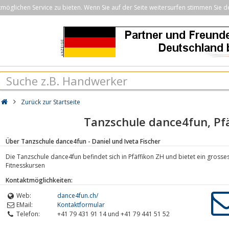
öglichen Service zu bieten. Wenn Sie auf der Seite weitersurfen stimmen Sie d
Zurück zur Startseite
Tanzschule dance4fun, Pf
Über Tanzschule dance4fun - Daniel und Iveta Fischer
Die Tanzschule dance4fun befindet sich in Pfäffikon ZH und bietet ein gros
Fitnesskursen
Kontaktmöglichkeiten:
Web:
dance4fun.ch/
EMail:
Kontaktformular
Telefon:
+41 79 431 91 14 und +41 79 441 51 52