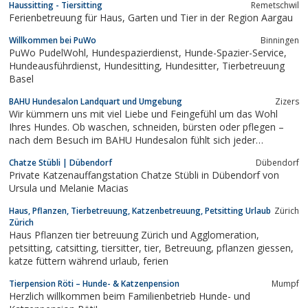
Haussitting - Tiersitting
Remetschwil
Ferienbetreuung für Haus, Garten und Tier in der Region Aargau
Willkommen bei PuWo
Binningen
PuWo PudelWohl, Hundespazierdienst, Hunde-Spazier-Service,
Hundeausführdienst, Hundesitting, Hundesitter, Tierbetreuung
Basel
BAHU Hundesalon Landquart und Umgebung
Zizers
Wir kümmern uns mit viel Liebe und Feingefühl um das Wohl
Ihres Hundes. Ob waschen, schneiden, bürsten oder pflegen –
nach dem Besuch im BAHU Hundesalon fühlt sich jeder
Vierbeiner pudelwohl. Unser Salon befindet sich in Landquart,
Chatze Stübli | Dübendorf
Dübendorf
zehn Autominuten von Chur und Sargans entfernt. Gerne holen
Private Katzenauffangstation Chatze Stübli in Dübendorf von
wir Ihre
Ursula und Melanie Macias
Haus, Pflanzen, Tierbetreuung, Katzenbetreuung, Petsitting Urlaub
Zürich
Zürich
Haus Pflanzen tier betreuung Zürich und Agglomeration,
petsitting, catsitting, tiersitter, tier, Betreuung, pflanzen giessen,
katze füttern während urlaub, ferien
Tierpension Röti – Hunde- & Katzenpension
Mumpf
Herzlich willkommen beim Familienbetrieb Hunde- und