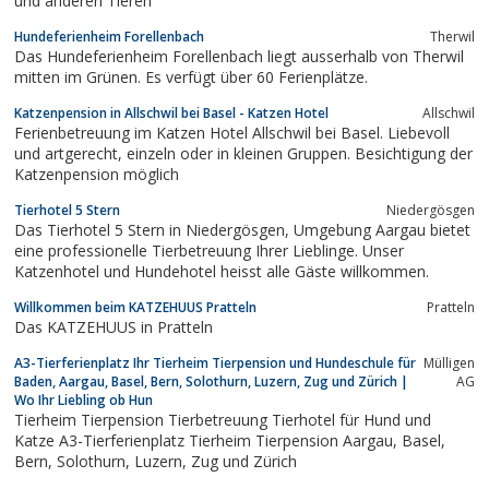
und anderen Tieren
Hundeferienheim Forellenbach
Therwil
Das Hundeferienheim Forellenbach liegt ausserhalb von Therwil
mitten im Grünen. Es verfügt über 60 Ferienplätze.
Katzenpension in Allschwil bei Basel - Katzen Hotel
Allschwil
Ferienbetreuung im Katzen Hotel Allschwil bei Basel. Liebevoll
und artgerecht, einzeln oder in kleinen Gruppen. Besichtigung der
Katzenpension möglich
Tierhotel 5 Stern
Niedergösgen
Das Tierhotel 5 Stern in Niedergösgen, Umgebung Aargau bietet
eine professionelle Tierbetreuung Ihrer Lieblinge. Unser
Katzenhotel und Hundehotel heisst alle Gäste willkommen.
Willkommen beim KATZEHUUS Pratteln
Pratteln
Das KATZEHUUS in Pratteln
A3-Tierferienplatz Ihr Tierheim Tierpension und Hundeschule für
Mülligen
Baden, Aargau, Basel, Bern, Solothurn, Luzern, Zug und Zürich |
AG
Wo Ihr Liebling ob Hun
Tierheim Tierpension Tierbetreuung Tierhotel für Hund und
Katze A3-Tierferienplatz Tierheim Tierpension Aargau, Basel,
Bern, Solothurn, Luzern, Zug und Zürich