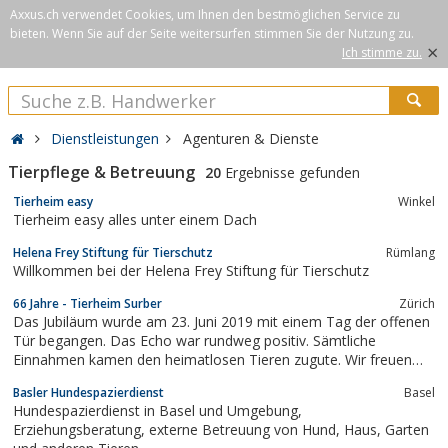
Axxus.ch verwendet Cookies, um Ihnen den bestmöglichen Service zu
bieten. Wenn Sie auf der Seite weitersurfen stimmen Sie der Nutzung zu.
×
Ich stimme zu.
Dienstleistungen
Agenturen & Dienste
Tierpflege & Betreuung
20
Ergebnisse gefunden
Tierheim easy
Winkel
Tierheim easy alles unter einem Dach
Helena Frey Stiftung für Tierschutz
Rümlang
Willkommen bei der Helena Frey Stiftung für Tierschutz
66 Jahre - Tierheim Surber
Zürich
Das Jubiläum wurde am 23. Juni 2019 mit einem Tag der offenen
Tür begangen. Das Echo war rundweg positiv. Sämtliche
Einnahmen kamen den heimatlosen Tieren zugute. Wir freuen
uns auf die nächsten 66 Jahre mit Ihnen. Ein paar Eindrücke
Basler Hundespazierdienst
Basel
finden Sie im Video rechts, das uns die Hundehilfe Ungarn zu
Hundespazierdienst in Basel und Umgebung,
unserem Geburtstag geschenkt hat....
Erziehungsberatung, externe Betreuung von Hund, Haus, Garten