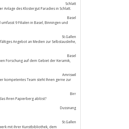
Schlatt
der Anlage des Klostergut Paradies in Schlatt.
Basel
Filialen in Basel, Binningen und
St.Gallen
fältiges Angebot an Medien zur Selbstausleihe,
Basel
chen Forschung auf dem Gebiet der Keramik,
Amriswil
ser kompetentes Team steht Ihnen gerne zur
Birr
em DMS oder ECM System das Ihren Papierberg ablöst?
Dussnang
St.Gallen
rk mit ihrer Kunstbibliothek, dem