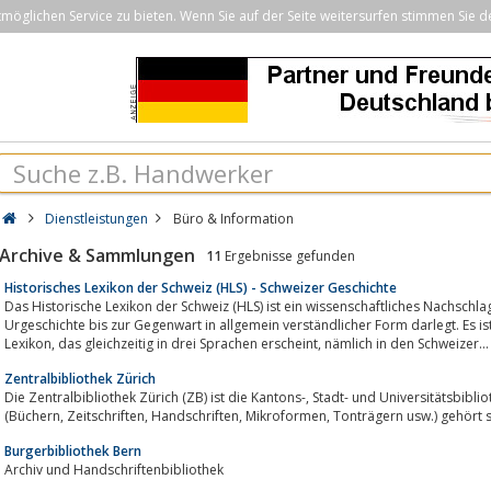
öglichen Service zu bieten. Wenn Sie auf der Seite weitersurfen stimmen Sie d
Dienstleistungen
Büro & Information
Archive & Sammlungen
11
Ergebnisse gefunden
Historisches Lexikon der Schweiz (HLS) - Schweizer Geschichte
Das Historische Lexikon der Schweiz (HLS) ist ein wissenschaftliches Nachschlagewerk, das die Schweizer Geschic
Urgeschichte bis zur Gegenwart in allgemein verständlicher Form darlegt. Es ist
Lexikon, das gleichzeitig in drei Sprachen erscheint, nämlich in den Schweizer...
Zentralbibliothek Zürich
Die Zentralbibliothek Zürich (ZB) ist die Kantons-, Stadt- und Universitätsbibliothek von Zürich. Mit 6.6 Millionen Objekten
(Büchern, Zeitschriften, Handschriften, Mikr
Burgerbibliothek Bern
Archiv und Handschriftenbibliothek