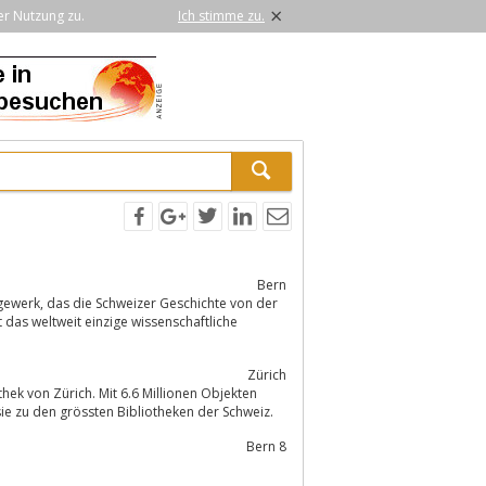
×
er Nutzung zu.
Ich stimme zu.
Bern
hte von der
 das weltweit einzige wissenschaftliche
Zürich
oformen, Tonträgern usw.) gehört sie zu den grössten Bibliotheken der Schweiz.
Bern 8