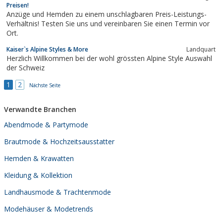
Preisen!
allgemeine Änderungen - wir sind von...
Anzüge und Hemden zu einem unschlagbaren Preis-Leistungs-
Verhältnis! Testen Sie uns und vereinbaren Sie einen Termin vor
Ort.
Kaiser`s Alpine Styles & More
Landquart
Herzlich Willkommen bei der wohl grössten Alpine Style Auswahl
der Schweiz
1
2
Nächste Seite
Verwandte Branchen
Abendmode & Partymode
Brautmode & Hochzeitsausstatter
Hemden & Krawatten
Kleidung & Kollektion
Landhausmode & Trachtenmode
Modehäuser & Modetrends