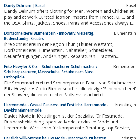
Dandy Delirium | Basel
Basel
Dandy Delirium offers Clothing for Men, Women and Children at
play and at work.Curated fashion imports from France, U.K., and
the USA. Shirts, Jackets, Shoes, Pants and Accessories always in
stock.
Dorfschneiderei Blumenstein - Innovativ. Vielseitig.
Blumenstein
Bodenständig. Kreativ.
Ihre Schneiderei in der Region Thun (Thuner Westamt):
Dorfschneiderei Blumenstein, Nähatelier, Schneiderei,
Neuanfertigungen, Änderungen, Reparaturen, Trachten,
Lederarbeiten, Hochzeitskleider, Schnittmuster, Nähkurse,
Fritz Huwyler & Co. – Schuhmacherei, Schuhmacher /
Birmensdorf
Verkauf von Stoff und Mecerie.Damenschneiderin,
Schuhreparaturen, Massschuhe, Schuhe nach Mass,
Trachtenschneiderin Berner Trachten, Annahmestelle...
Orthopädie
Die Schuhmacherei und Schuhreparatur-Fabrik von Schuhmacher
Fritz Huwyler + Co. in Birmensdorf ist die einzige 'Schuhmacherei'
der Schweiz, die einen echten Vollservice anbietet.
Herrenmode - Casual, Business und Festliche Herrenmode -
Kreuzlingen
David's Männermode
Davids Mode in Kreuzlingen ist der Spezialist für Festmode,
Businessbekleidung, sportive Mode, exklusive Mode und
Ledermode. Wir stehen für kompetente Beratung, top Service,
grosse Auswahl und sind das Herrenbekleidungsgeschäft für
Herzlich willkommen bei BW Mode - Massmode zu besten
Hedingen
Übergrössen im Kanton Thurgau. Ob Neuanfertigungen oder