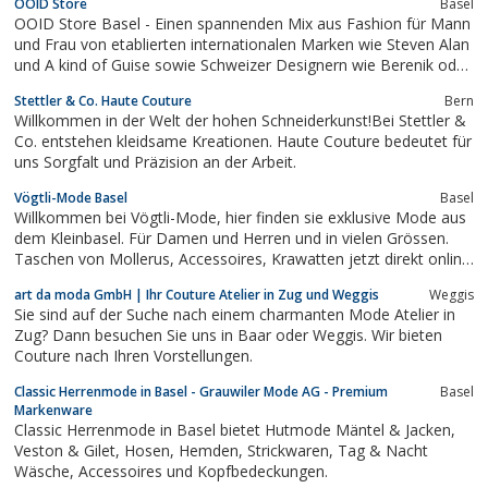
OOID Store
Basel
OOID Store Basel - Einen spannenden Mix aus Fashion für Mann
und Frau von etablierten internationalen Marken wie Steven Alan
und A kind of Guise sowie Schweizer Designern wie Berenik oder
Franziska Luethy bietet der Ooid Store in der St. Johanns-
Stettler & Co. Haute Couture
Bern
Vorstadt. Der ungewöhnliche Name wird vom griechischen Wort
Willkommen in der Welt der hohen Schneiderkunst!Bei Stettler &
Ooid hergeleitet, eiförmige...
Co. entstehen kleidsame Kreationen. Haute Couture bedeutet für
uns Sorgfalt und Präzision an der Arbeit.
Vögtli-Mode Basel
Basel
Willkommen bei Vögtli-Mode, hier finden sie exklusive Mode aus
dem Kleinbasel. Für Damen und Herren und in vielen Grössen.
Taschen von Mollerus, Accessoires, Krawatten jetzt direkt online
shoppen.
art da moda GmbH | Ihr Couture Atelier in Zug und Weggis
Weggis
Sie sind auf der Suche nach einem charmanten Mode Atelier in
Zug? Dann besuchen Sie uns in Baar oder Weggis. Wir bieten
Couture nach Ihren Vorstellungen.
Classic Herrenmode in Basel - Grauwiler Mode AG - Premium
Basel
Markenware
Classic Herrenmode in Basel bietet Hutmode Mäntel & Jacken,
Veston & Gilet, Hosen, Hemden, Strickwaren, Tag & Nacht
Wäsche, Accessoires und Kopfbedeckungen.