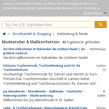
Axxus.ch verwendet Cookies, um Ihnen den bestmöglichen Service zu
bieten. Wenn Sie auf der Seite weitersurfen stimmen Sie der Nutzung zu.
×
Ich stimme zu.
Einzelhandel & Shopping
Bekleidung & Mode
Modeatelier & Maßkonfektion
40
Ergebnisse gefunden
Herzlich willkommen im Nähatelier die Goldene Nadel | die-
Niederbipp
goldene-nadel.ch
Herzlich willkommen im Nähatelier die Goldene Nadel
Exklusive Trachtenmode, Trachtenkleidung auch für die
Lachen
Trachtenhochzeit
SZ
Hochwertige Trachtenmode für Damen und Herren zu Euro-
Preisen.Das Trachtenmoden-Geschäft in Lachen bietet
Trachtenkleidung und Trachtenaccessoires für Damen und
Herren. Auch für die Trachtenhochzeit.Für Ihre Trachtenhochzeit
Joy Abendmode – Abendkleider – Ballkleider – Festkleider –
St.
statten wir Sie individuell und nach Mass aus. Entdecken Sie
Änderungsatelier – Kleideränderung
Gallen
exklusive Hochzeitsdirndl für die Braut...
Willkommen bei Joy Abendmode in St. Gallen
Leder- & Textilverarbeitung / Massschneiderei: BräuchiTrapp
Wynau