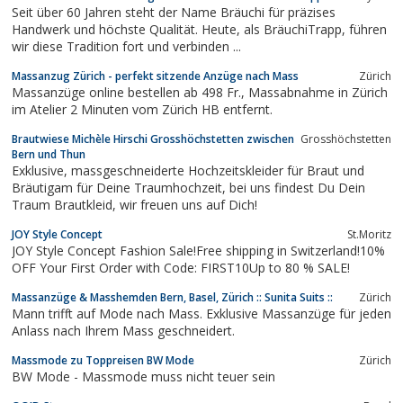
Seit über 60 Jahren steht der Name Bräuchi für präzises
Handwerk und höchste Qualität. Heute, als BräuchiTrapp, führen
wir diese Tradition fort und verbinden ...
Massanzug Zürich - perfekt sitzende Anzüge nach Mass
Zürich
Massanzüge online bestellen ab 498 Fr., Massabnahme in Zürich
im Atelier 2 Minuten vom Zürich HB entfernt.
Brautwiese Michèle Hirschi Grosshöchstetten zwischen
Grosshöchstetten
Bern und Thun
Exklusive, massgeschneiderte Hochzeitskleider für Braut und
Bräutigam für Deine Traumhochzeit, bei uns findest Du Dein
Traum Brautkleid, wir freuen uns auf Dich!
JOY Style Concept
St.Moritz
JOY Style Concept Fashion Sale!Free shipping in Switzerland!10%
OFF Your First Order with Code: FIRST10Up to 80 % SALE!
Massanzüge & Masshemden Bern, Basel, Zürich :: Sunita Suits ::
Zürich
Mann trifft auf Mode nach Mass. Exklusive Massanzüge für jeden
Anlass nach Ihrem Mass geschneidert.
Massmode zu Toppreisen BW Mode
Zürich
BW Mode - Massmode muss nicht teuer sein