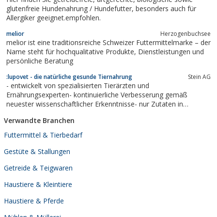
glutenfreie Hundenahrung / Hundefutter, besonders auch für
Allergiker geeignet.empfohlen.
melior
Herzogenbuchsee
melior ist eine traditionsreiche Schweizer Futtermittelmarke – der
Name steht für hochqualitative Produkte, Dienstleistungen und
persönliche Beratung
:lupovet - die natürliche gesunde Tiernahrung
Stein AG
- entwickelt von spezialisierten Tierärzten und
Ernährungsexperten- kontinuierliche Verbesserung gemäß
neuester wissenschaftlicher Erkenntnisse- nur Zutaten in
Lebensmittelqualität- keine gentechnisch veränderten
Verwandte Branchen
Inhaltsstoffe, chemische Konservierungsmittel, Farbstoffe oder
Akzeptanzstoffe- regelmäßig freiwillige...
Futtermittel & Tierbedarf
Gestüte & Stallungen
Getreide & Teigwaren
Haustiere & Kleintiere
Haustiere & Pferde