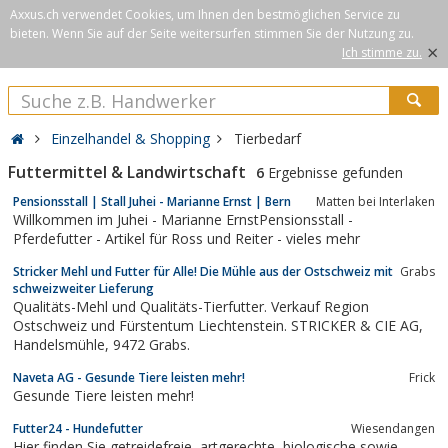
Axxus.ch verwendet Cookies, um Ihnen den bestmöglichen Service zu
bieten. Wenn Sie auf der Seite weitersurfen stimmen Sie der Nutzung zu.
×
Ich stimme zu.
Einzelhandel & Shopping
Tierbedarf
Futtermittel & Landwirtschaft
6
Ergebnisse gefunden
Pensionsstall | Stall Juhei - Marianne Ernst | Bern
Matten bei Interlaken
Willkommen im Juhei - Marianne ErnstPensionsstall -
Pferdefutter - Artikel für Ross und Reiter - vieles mehr
Stricker Mehl und Futter für Alle! Die Mühle aus der Ostschweiz mit
Grabs
schweizweiter Lieferung
Qualitäts-Mehl und Qualitäts-Tierfutter. Verkauf Region
Ostschweiz und Fürstentum Liechtenstein. STRICKER & CIE AG,
Handelsmühle, 9472 Grabs.
Naveta AG - Gesunde Tiere leisten mehr!
Frick
Gesunde Tiere leisten mehr!
Futter24 - Hundefutter
Wiesendangen
Hier finden Sie getreidefreie, artgerechte, biologische sowie