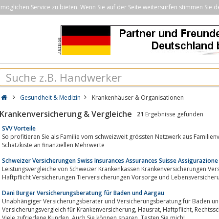
öglichen Service zu bieten. Wenn Sie auf der Seite weitersurfen stimmen Sie d
Gesundheit & Medizin
Krankenhäuser & Organisationen
Krankenversicherung & Vergleiche
21
Ergebnisse gefunden
SVV Vorteile
So profitieren Sie als Familie vom schweizweit grössten Netzwerk aus Familie
Schatzkiste an finanziellen Mehrwerte
Schweizer Versicherungen Swiss Insurances Assurances Suisse Assigurazione
Leistungsvergleiche von Schweizer Krankenkassen Krankenversicherungen Ver
Haftpflicht Versicherungen Tierversicherungen Vorsorge und Lebensversicheru
Dani Burger Versicherungsberatung für Baden und Aargau
Unabhängiger Versicherungsberater und Versicherungsberatung für Baden un
Versicherungsvergleich für Krankenversicherung, Hausrat, Haftpflicht, Rechtsschutz für Unternehmen und Privatpersonen.
Viele zufriedene Kunden. Auch Sie können sparen. Testen Sie mich!