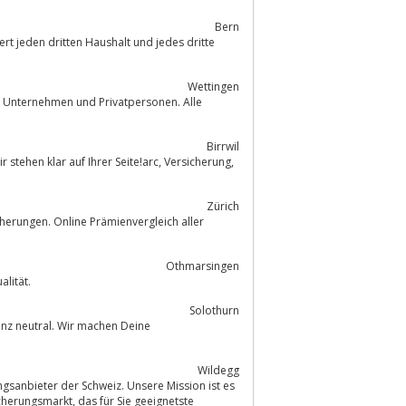
Bern
ert jeden dritten Haushalt und jedes dritte
Wettingen
r Unternehmen und Privatpersonen. Alle
Birrwil
r auf Ihrer Seite!arc, Versicherung,
Zürich
herungen. Online Prämienvergleich aller
Othmarsingen
alität.
Solothurn
anz neutral. Wir machen Deine
Wildegg
gsanbieter der Schweiz. Unsere Mission ist es
für Sie geeignetste