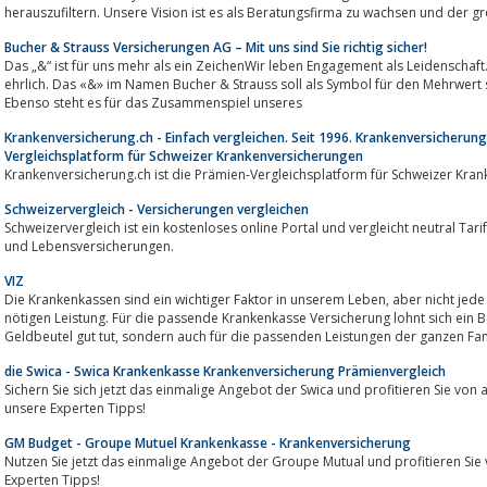
herauszufiltern. Unsere Vision ist es als Beratungsfirma zu wachsen und der grö
Bucher & Strauss Versicherungen AG – Mit uns sind Sie richtig sicher!
Das „&“ ist für uns mehr als ein ZeichenWir leben Engagement als Leidenschaft. Was sich s
ehrlich. Das «&» im Namen Bucher & Strauss soll als Symbol für den Mehrwert stehen, den wir unseren Kund
Ebenso steht es für das Zusammenspiel unseres
Krankenversicherung.ch - Einfach vergleichen. Seit 1996. Krankenversicherung.
Vergleichsplatform für Schweizer Krankenversicherungen
Krankenversicherung.ch ist die Prämien-Vergleichsplatform für Schweizer Kra
Schweizervergleich - Versicherungen vergleichen
Schweizervergleich ist ein kostenloses online Portal und vergleicht neutral Tarife bei K
und Lebensversicherungen.
VIZ
Die Krankenkassen sind ein wichtiger Faktor in unserem Leben, aber nicht jede Krankenkasse Versicherung bietet uns die
nötigen Leistung. Für die passende Krankenkasse Versicherung lohnt sich ein Beratungsgespr
Geldbeutel gut tut, sondern auch für die passenden Leistungen der ganzen Fa
die Swica - Swica Krankenkasse Krankenversicherung Prämienvergleich
Sichern Sie sich jetzt das einmalige Angebot der Swica und profitieren Sie von
unsere Experten Tipps!
GM Budget - Groupe Mutuel Krankenkasse - Krankenversicherung
Nutzen Sie jetzt das einmalige Angebot der Groupe Mutual und profitieren Sie 
Experten Tipps!