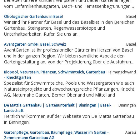
betreuen unsere Kunden. Wir planen und bauen Gartenanlagen
vom Einfamilienhausgarten, Dach- und Terrassenbegrünungen
über Schwimmteiche bis zur Siedlungsumgebung. Wir pflegen,
Ökologischer Gartenbau in Basel
Basel
betreuen und erneuern Gärten und Anlagen.
Wir sind Ihr Partner für Basel und das Baselbiet in den Bereichen
Gartenbau, Steingärten, Regenwasserbiotope und
Unterhaltsarbeiten. Rufen Sie uns an.
Avantgarten GmbH, Basel, Schweiz
Basel
AvantGarten ist Ihr professioneller Gärtner im Herzen von Basel
und in der ganzen Region. Wir bieten sämtliche Aspekte der
Gartengestaltung an, von der Projektierung über die Ausführung
bis zur langjährigen Pflege Ihres Gartens.
Biopool, Naturstein, Pflanzen, Schwimmteich, Gartenbau
Helmenschwand
- Knechtgarten
Spezialist für Schwimmteiche, Pools und Wassergärten wie auch
Natursteinprojekte und abwechsungsreiche Pflanzungen. Knecht
AG, Naturnahe Gärten, Berner Oberland und Mittelland
De Mattia Gartenbau | Gartenunterhalt | Binningen | Basel-
Binningen
Landschaft
Herzlich willkommen auf der Webseite von De Mattia Gartenbau
in Binningen.
Gartenpflege, Gartenbau, Baumpflege, Wasser im Garten -
Aarau
Zimmermann Gartenbau AG