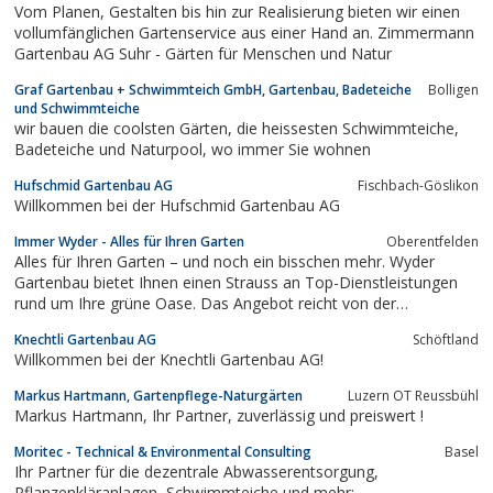
Vom Planen, Gestalten bis hin zur Realisierung bieten wir einen
vollumfänglichen Gartenservice aus einer Hand an. Zimmermann
Gartenbau AG Suhr - Gärten für Menschen und Natur
Graf Gartenbau + Schwimmteich GmbH, Gartenbau, Badeteiche
Bolligen
und Schwimmteiche
wir bauen die coolsten Gärten, die heissesten Schwimmteiche,
Badeteiche und Naturpool, wo immer Sie wohnen
Hufschmid Gartenbau AG
Fischbach-Göslikon
Willkommen bei der Hufschmid Gartenbau AG
Immer Wyder - Alles für Ihren Garten
Oberentfelden
Alles für Ihren Garten – und noch ein bisschen mehr. Wyder
Gartenbau bietet Ihnen einen Strauss an Top-Dienstleistungen
rund um Ihre grüne Oase. Das Angebot reicht von der
anspruchsvollen Gartenplanung und Gartenarchitektur über den
Knechtli Gartenbau AG
Schöftland
Gartenbau und die Gartenpflege bis hin zu Schwimmteichen und
Willkommen bei der Knechtli Gartenbau AG!
Naturpools. Dazu sind wir Ihr...
Markus Hartmann, Gartenpflege-Naturgärten
Luzern OT Reussbühl
Markus Hartmann, Ihr Partner, zuverlässig und preiswert !
Moritec - Technical & Environmental Consulting
Basel
Ihr Partner für die dezentrale Abwasserentsorgung,
Pflanzenkläranlagen, Schwimmteiche und mehr: