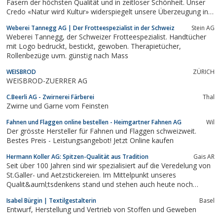
Fasern der höchsten Qualität und in zeitloser Schönheit. Unser
Credo «Natur wird Kultur» widerspiegelt unsere Überzeugung in
Bezug auf Nachhaltigkeit, Naturfasern und Design treffend. Wir
Weberei Tannegg AG | Der Frotteespezialist in der Schweiz
Stein AG
verwenden Naturfasern von Wolle, Leinen, Kokos und Sisal, um
Weberei Tannegg, der Schweizer Frotteespezialist. Handtücher
mit...
mit Logo bedruckt, bestickt, gewoben. Therapietücher,
Rollenbezüge uvm. günstig nach Mass
WEISBROD
ZÜRICH
WEISBROD-ZUERRER AG
C.Beerli AG - Zwirnerei Färberei
Thal
Zwirne und Garne vom Feinsten
Fahnen und Flaggen online bestellen - Heimgartner Fahnen AG
Wil
Der grösste Hersteller für Fahnen und Flaggen schweizweit.
Bestes Preis - Leistungsangebot! Jetzt Online kaufen
Hermann Koller AG: Spitzen-Qualität aus Tradition
Gais AR
Seit über 100 Jahren sind wir spezialisiert auf die Veredelung von
St.Galler- und Aetzstickereien. Im Mittelpunkt unseres
Qualit&auml;tsdenkens stand und stehen auch heute noch
Mensch und Umwelt.
Isabel Bürgin | Textilgestalterin
Basel
Entwurf, Herstellung und Vertrieb von Stoffen und Geweben