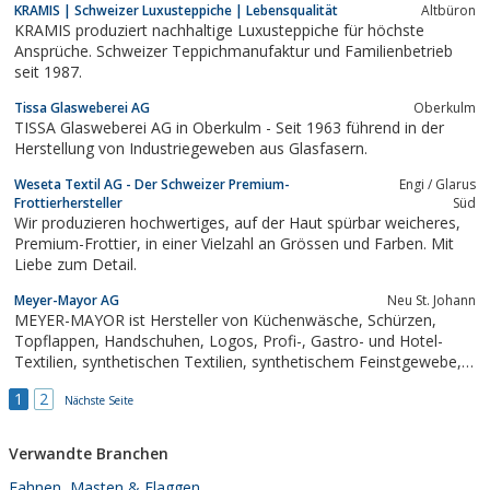
KRAMIS | Schweizer Luxusteppiche | Lebensqualität
Altbüron
KRAMIS produziert nachhaltige Luxusteppiche für höchste
Ansprüche. Schweizer Teppichmanufaktur und Familienbetrieb
seit 1987.
Tissa Glasweberei AG
Oberkulm
TISSA Glasweberei AG in Oberkulm - Seit 1963 führend in der
Herstellung von Industriegeweben aus Glasfasern.
Weseta Textil AG - Der Schweizer Premium-
Engi / Glarus
Frottierhersteller
Süd
Wir produzieren hochwertiges, auf der Haut spürbar weicheres,
Premium-Frottier, in einer Vielzahl an Grössen und Farben. Mit
Liebe zum Detail.
Meyer-Mayor AG
Neu St. Johann
MEYER-MAYOR ist Hersteller von Küchenwäsche, Schürzen,
Topflappen, Handschuhen, Logos, Profi-, Gastro- und Hotel-
Textilien, synthetischen Textilien, synthetischem Feinstgewebe,
technischem Gewebe, uvm.
1
2
Nächste Seite
Verwandte Branchen
Fahnen, Masten & Flaggen