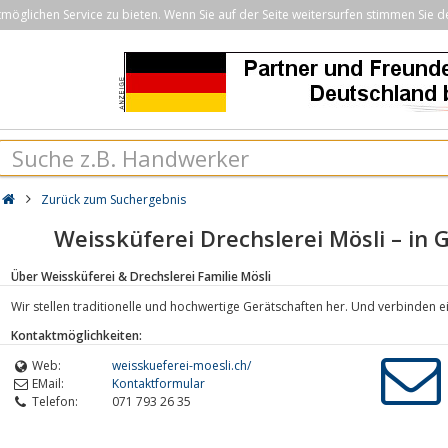
öglichen Service zu bieten. Wenn Sie auf der Seite weitersurfen stimmen Sie d
Zurück zum Suchergebnis
Weissküferei Drechslerei Mösli – in 
Über Weissküferei & Drechslerei Familie Mösli
Wir stellen traditionelle und hochwertige Gerätschaften her. Und verbinden 
Kontaktmöglichkeiten:
Web:
weisskueferei-moesli.ch/
EMail:
Kontaktformular
Telefon:
071 793 26 35