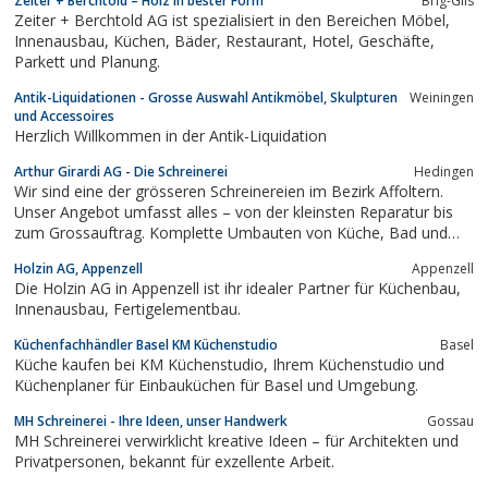
Zeiter + Berchtold – Holz in bester Form
Brig-Glis
Zeiter + Berchtold AG ist spezialisiert in den Bereichen Möbel,
Innenausbau, Küchen, Bäder, Restaurant, Hotel, Geschäfte,
Parkett und Planung.
Antik-Liquidationen - Grosse Auswahl Antikmöbel, Skulpturen
Weiningen
und Accessoires
Herzlich Willkommen in der Antik-Liquidation
Arthur Girardi AG - Die Schreinerei
Hedingen
Wir sind eine der grösseren Schreinereien im Bezirk Affoltern.
Unser Angebot umfasst alles – von der kleinsten Reparatur bis
zum Grossauftrag. Komplette Umbauten von Küche, Bad und
Wohnraum oder allgemeine Schreinerarbeiten, wir verfügen über
Holzin AG, Appenzell
Appenzell
das nötige Know-How, um von der Planung bis zur Umsetzung
Die Holzin AG in Appenzell ist ihr idealer Partner für Küchenbau,
all Ihren Wünschen...
Innenausbau, Fertigelementbau.
Küchenfachhändler Basel KM Küchenstudio
Basel
Küche kaufen bei KM Küchenstudio, Ihrem Küchenstudio und
Küchenplaner für Einbauküchen für Basel und Umgebung.
MH Schreinerei - Ihre Ideen, unser Handwerk
Gossau
MH Schreinerei verwirklicht kreative Ideen – für Architekten und
Privatpersonen, bekannt für exzellente Arbeit.