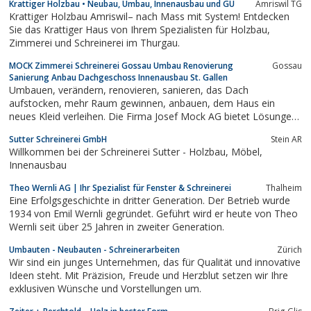
Krattiger Holzbau • Neubau, Umbau, Innenausbau und GU
Amriswil TG
Krattiger Holzbau Amriswil– nach Mass mit System! Entdecken
Sie das Krattiger Haus von Ihrem Spezialisten für Holzbau,
Zimmerei und Schreinerei im Thurgau.
MOCK Zimmerei Schreinerei Gossau Umbau Renovierung
Gossau
Sanierung Anbau Dachgeschoss Innenausbau St. Gallen
Umbauen, verändern, renovieren, sanieren, das Dach
aufstocken, mehr Raum gewinnen, anbauen, dem Haus ein
neues Kleid verleihen. Die Firma Josef Mock AG bietet Lösungen
bei allen Veränderungen des Wohnens.Im Laufe des Lebens
Sutter Schreinerei GmbH
Stein AR
ändern sich soziale Bedürfnisse ebenso wie unsere Vorstellung
Willkommen bei der Schreinerei Sutter - Holzbau, Möbel,
von Komfort.Wer hat nicht schon...
Innenausbau
Theo Wernli AG | Ihr Spezialist für Fenster & Schreinerei
Thalheim
Eine Erfolgsgeschichte in dritter Generation. Der Betrieb wurde
1934 von Emil Wernli gegründet. Geführt wird er heute von Theo
Wernli seit über 25 Jahren in zweiter Generation.
Umbauten - Neubauten - Schreinerarbeiten
Zürich
Wir sind ein junges Unternehmen, das für Qualität und innovative
Ideen steht. Mit Präzision, Freude und Herzblut setzen wir Ihre
exklusiven Wünsche und Vorstellungen um.