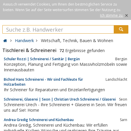
Axxus.ch verwendet Cookies, um Ihnen den bestmöglichen Service zu
bieten. Wenn Sie auf der Seite weitersurfen stimmen Sie der Nutzung zu.
×
Ich stimme zu.
Handwerk
Wirtschaft, Technik, Bauen & Wohnen
Tischlerei & Schreinerei
72
Ergebnisse gefunden
Schuler Rozzi | Schreinerei / Sanitär | Bergün
Bergün
Konzeption, Planung und Fertigung von Massivholzmöbeln sowie
Innenausbauten
Bichsel Hans Schreinerei - Wir sind Fachleute für
Landschlacht
Holzarbeiten
Ihr Schreiner für Reparaturen und Einzelanfertigungen
Schreinerei, Glaserei | Seon | Christian Urech Schreinerei / Glaserei
Seon
Schreinerei Urech - Ihre Schreinerei + Glaserei in Seon. Wir freuen
uns auf Sie!: Home
Andrea Gredig Schreinerei und Küchenbau
Sarn
Andrea Gredig, Schreinerei und Küchenbau: Wir erfüllen
individuelle Küchen-Wünsche und realisieren Ihre Träume aus