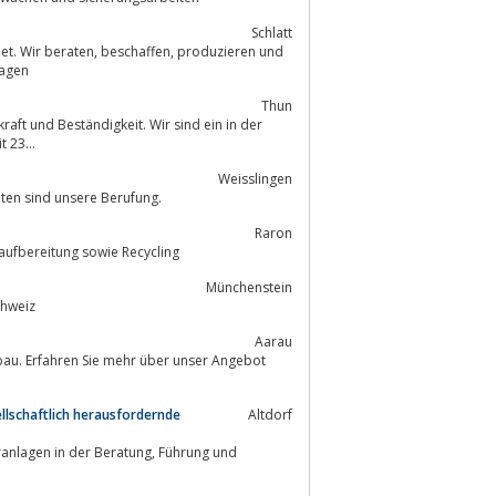
Schlatt
ffen, produzieren und
lagen
Thun
it 23…
Weisslingen
t. Sprengarbeiten sind unsere Berufung.
Raron
 Tief- und Spezialtiefbau, Kies- und Betonaufbereitung sowie Recycling
Münchenstein
chweiz
Aarau
au. Erfahren Sie mehr über unser Angebot
sellschaftlich herausfordernde
Altdorf
in der Beratung, Führung und