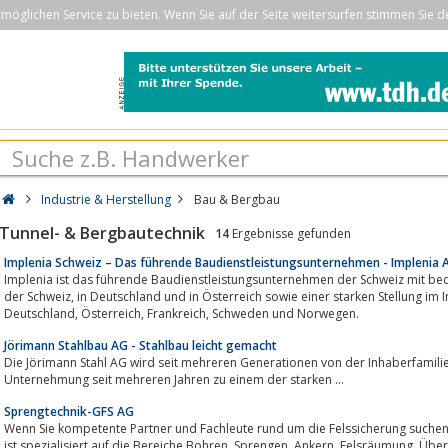
öglichen Service zu bieten. Wenn Sie auf der Seite weitersurfen stimmen Sie d
Industrie & Herstellung
Bau & Bergbau
Tunnel- & Bergbautechnik
14
Ergebnisse gefunden
Implenia Schweiz – Das führende Baudienstleistungsunternehmen - Implenia 
Implenia ist das führende Baudienstleistungsunternehmen der Schweiz mit bed
der Schweiz, in Deutschland und in Österreich sowie einer starken Stellung im Infrastrukturmarkt in den Märkten Schweiz,
Deutschland, Österreich, Frankreich, Schweden und Norwegen.
Jörimann Stahlbau AG - Stahlbau leicht gemacht
Die Jörimann Stahl AG wird seit mehreren Generationen von der Inhaberfamilie g
Unternehmung seit mehreren Jahren zu einem der starken ...
Sprengtechnik-GFS AG
Wenn Sie kompetente Partner und Fachleute rund um die Felssicherung suchen, dann sind Sie bei GFS richtig. Unser Betri
ist spezialisi