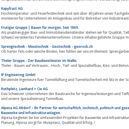
Kapyfract AG
Hochtemperatur- und Feuerfesttechnik sind seit über 40 Jahren unser Fachgebiet. Wir beraten, bescha
montieren für Unternehmen im Anlagenbau und für Betreiber von Industriean
Frutiger Gruppe | Bauen für morgen. Seit 1869.
Als unabhängiger Bau- und Immobiliendienstleister stehen wir für Qualität, Tatkraft und Beständigkeit. Wir sind ein in der
Schweiz verankertes Familienunternehmen. Unsere inhabergeführte Gruppe m
Sprengtechnik - Messtechnik - Geotechnik - georock.ch
Ob harter Fels oder weiche Böden, hier fühlen wir uns im Elemen
Theler Gruppe - Der Baudienstleister im Wallis
Theler - Bauen auf Vertrauen... Hoch-,
IP Engineering GmbH
Beratende Ingenieure fuer Tunnellüftung und Tunnelsicherheit mit Sitz in der S
Rothpletz, Lienhard + Cie AG
Das Schweizer Unternehmen der Baubranche für Ingenieurleistungen und Tiefb
und unsere Spezialisierung Tunnelbau.
Alpesa AG Altdorf – Ihr Partner für wirtschaftlich, technisch, politisch und ge
Bauwerke und Infrastrukturanlagen.
Alpesa begleitet Sie bei umfassenden Projekten für Bauwerke und Infrastrukturanlagen 
Planung. Alpesa sorgt für Akzeptanz, Qualität und Erfolg. /