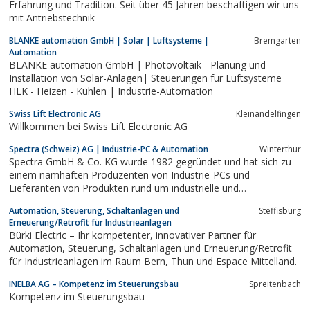
Erfahrung und Tradition. Seit über 45 Jahren beschäftigen wir uns
mit Antriebstechnik
BLANKE automation GmbH | Solar | Luftsysteme |
Bremgarten
Automation
BLANKE automation GmbH | Photovoltaik - Planung und
Installation von Solar-Anlagen| Steuerungen für Luftsysteme
HLK - Heizen - Kühlen | Industrie-Automation
Swiss Lift Electronic AG
Kleinandelfingen
Willkommen bei Swiss Lift Electronic AG
⁣Spectra (Schweiz) AG | Industrie-PC & Automation
Winterthur
Spectra GmbH & Co. KG wurde 1982 gegründet und hat sich zu
einem namhaften Produzenten von Industrie-PCs und
Lieferanten von Produkten rund um industrielle und
industrienahe Computeranwendungen entwickelt. Die Aktivitäten
Automation, Steuerung, Schaltanlagen und
Steffisburg
von Spectra umfassen den Handel mit Komponenten für die
Erneuerung/Retrofit für Industrieanlagen
Mess- und Automatisierungstechnik sowie die...
Bürki Electric – Ihr kompetenter, innovativer Partner für
Automation, Steuerung, Schaltanlagen und Erneuerung/Retrofit
für Industrieanlagen im Raum Bern, Thun und Espace Mittelland.
INELBA AG – Kompetenz im Steuerungsbau
Spreitenbach
Kompetenz im Steuerungsbau