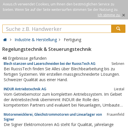
Axxus.ch verwendet Cookies, um Ihnen den bestmöglichen Service zu
bieten. Wenn Sie auf der Seite weitersurfen stimmen Sie der Nutzung zu.
×
Ich stimme zu.
Industrie & Herstellung
Fertigung
Regelungstechnik & Steuerungstechnik
46
Ergebnisse gefunden
Blech stanzen und Laserschneiden bei der RuossTech AG
Siebnen
Bei RuossTech finden Sie Alles über Blechbearbeitung bis zu
fertigen Systemen. Wir erstellen massgeschneiderte Lösungen.
Schweizer Qualität aus einer Hand.
INDUR Antriebstechnik AG
Liestal
Vom Getriebemotor zum kompletten Antriebssystem. Im Gebiet
der Antriebstechnik übernimmt INDUR die Rolle des
kompetenten Partners und evaluiert bei Neuanlagen, Umbauten
oder Modernisierungen das ideale Antriebs- und
Motorenwicklerei, Gleichstrommotoren und Linearlager von
Frauenfeld
Steuerungskonzept. Wir projektieren und realisieren den
Signer
Schaltschrankbau, die Steuerungs-/ PLS-Programmierung und
Die Signer Elektromotoren AG steht für Qualität, jahrelange
die...