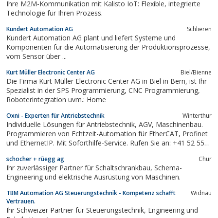
Ihre M2M-Kommunikation mit Kalisto IoT: Flexible, integrierte
Technologie für Ihren Prozess.
Kundert Automation AG
Schlieren
Kundert Automation AG plant und liefert Systeme und
Komponenten für die Automatisierung der Produktionsprozesse,
vom Sensor über ...
Kurt Müller Electronic Center AG
Biel/Bienne
Die Firma Kurt Müller Electronic Center AG in Biel in ‎Bern, ist Ihr
Spezialist in der SPS Programmierung, CNC Programmierung,
Roboterintegration uvm.: Home
Oxni - Experten für Antriebstechnik
Winterthur
Individuelle Lösungen für Antriebstechnik, AGV, Maschinenbau.
Programmieren von Echtzeit-Automation für EtherCAT, Profinet
und EthernetIP. Mit Soforthilfe-Service. Rufen Sie an: +41 52 551
00 40.
schocher + rüegg ag
Chur
Ihr zuverlässiger Partner für Schaltschrankbau, Schema-
Engineering und elektrische Ausrüstung von Maschinen.
TBM Automation AG Steuerungstechnik - Kompetenz schafft
Widnau
Vertrauen.
Ihr Schweizer Partner für Steuerungstechnik, Engineering und