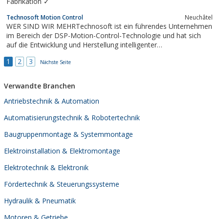
Fabrikation ✓
Technosoft Motion Control
Neuchâtel
WER SIND WIR MEHRTechnosoft ist ein führendes Unternehmen
im Bereich der DSP-Motion-Control-Technologie und hat sich
auf die Entwicklung und Herstellung intelligenter
Antriebssteuerungen und Kleinantriebe mit integrierter Steuerung
1
2
3
spezialisiert.WAS WIR TUN MEHR
Nächste Seite
Verwandte Branchen
Antriebstechnik & Automation
Automatisierungstechnik & Robotertechnik
Baugruppenmontage & Systemmontage
Elektroinstallation & Elektromontage
Elektrotechnik & Elektronik
Fördertechnik & Steuerungssysteme
Hydraulik & Pneumatik
Motoren & Getriebe