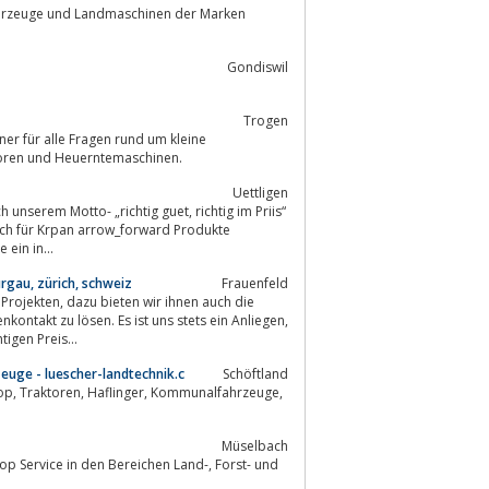
Gondiswil
Trogen
r für alle Fragen rund um kleine
lichen Traktoren und Heuerntemaschinen.
Uettligen
auch für Krpan arrow_forward Produkte
wer, Aufsitzmäher, tauchen Sie ein in...
rgau, zürich, schweiz
Frauenfeld
 ihnen auch die
ntakt zu lösen. Es ist uns stets ein Anliegen,
igen Preis...
euge - luescher-landtechnik.c
Schöftland
Müselbach
ice in den Bereichen Land-, Forst- und