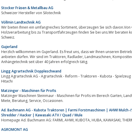
Stocker Fräsen & Metallbau AG
Schweizer Hersteller von Silotechnik
Völlmin Landtechnik AG
Wir bieten Ihnen ein umfangreiches Sortiment, überzeugen Sie sich davon.Von Gülleverarbeitung via Erntetechnik über
Holzverarbeitung bis zu Transportfahrzeugen finden Sie bei uns.Wir beraten k
Schweiz.
Gujerland
Herzlich willkommen im Gujerland. Es freut uns, dass wir Ihnen unseren Betrieb vorstellen und unsere Dienstleistungen
anbieten dürfen. Wir sind im Traktoren, Radlader, Landmaschinen, Komposttechnik, Kommunaltechnik, Scharmüller
Anhängetechnik seit über 40 Jahren erfolgreich tätig.
Lingg Agrartechnik Doppleschwand
Lingg Agrartechnik AG - Agrartechnik - Reform - Traktoren - Kubota - Spielzeug
Hitachi
Matzinger - Maschinen für Profis
Matzinger Maschinen Steinmaur - Maschinen für Profis im Bereich Garten, Landwirtschaft, Bau, Forst und Kommunal. Kauf,
Miete, Beratung, Service, Occasionen.
Ad. Bachmann AG - Kubota Traktoren | Farmi Forstmaschinen | AHWI Mulch-/
Shredder / Hacker | Kawasaki ATV / Quad / Mule
AGROMONT AG