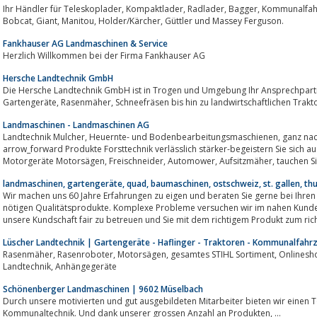
Ihr Händler für Teleskoplader, Kompaktlader, Radlader, Bagger, Kommunalfahrzeuge und Landmaschinen der Marken
Bobcat, Giant, Manitou, Holder/Kärcher, Güttler und Massey Ferguson.
Fankhauser AG Landmaschinen & Service
Herzlich Willkommen bei der Firma Fankhauser AG
Hersche Landtechnik GmbH
Die Hersche Landtechnik GmbH ist in Trogen und Umgebung Ihr Ansprechpartne
Gartengeräte, Rasenmäher, Schneefräsen bis hin zu landwirtschaft
Landmaschinen - Landmaschinen AG
Landtechnik Mulcher, Heuernte- und Bodenbearbeitungsmaschienen, ganz nach unserem Motto- „richtig guet, richtig im Priis“
arrow_forward Produkte Forsttechnik verlässlich stärker-begeistern Sie sich 
Motorgeräte Motorsägen, Freischneider, Automo
landmaschinen, gartengeräte, quad, baumaschinen, ostschweiz, st. gallen, thu
Wir machen uns 60 Jahre Erfahrungen zu eigen und beraten Sie gerne bei Ihren Projekten, dazu bieten wir
nötigen Qualitätsprodukte. Komplexe Probleme versuchen wir im nahen Kundenko
unsere Kundschaft fair zu betreuen und Sie mit dem richtigem Produkt zum richt
Lüscher Landtechnik | Gartengeräte - Haflinger - Traktoren - Kommunalfahrz
Rasenmäher, Rasenroboter, Motorsägen, gesamtes STIHL Sortiment, Onlineshop, Traktoren, Haflinger, Kommunalfahrzeuge,
Landtechnik, Anhängegeräte
Schönenberger Landmaschinen | 9602 Müselbach
Durch unsere motivierten und gut ausgebildeten Mitarbeiter bieten wir einen Top Serv
Kommunaltechnik. Und dank unserer grossen Anzahl an Produkten, ...