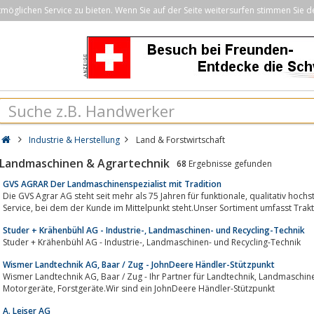
öglichen Service zu bieten. Wenn Sie auf der Seite weitersurfen stimmen Sie d
Industrie & Herstellung
Land & Forstwirtschaft
Landmaschinen & Agrartechnik
68
Ergebnisse gefunden
GVS AGRAR Der Landmaschinenspezialist mit Tradition
Die GVS Agrar AG steht seit mehr als 75 Jahren für funktionale, qualitativ hochstehendeProdukte und einen ausgezeichneten
Service, bei dem der Kunde im Mittelpunkt steht.Unser Sortiment umfasst Tr
Studer + Krähenbühl AG - Industrie-, Landmaschinen- und Recycling-Technik
Studer + Krähenbühl AG - Industrie-, Landmaschinen- und Recycling-Technik
Wismer Landtechnik AG, Baar / Zug - JohnDeere Händler-Stützpunkt
Wismer Landtechnik AG, Baar / Zug - Ihr Partner für Landtechnik, Landmaschinen, Schlauchservice, Gartengeräte,
Motorgeräte, Forstgeräte.Wir sind ein JohnDeere Händler-Stützpunkt
A. Leiser AG