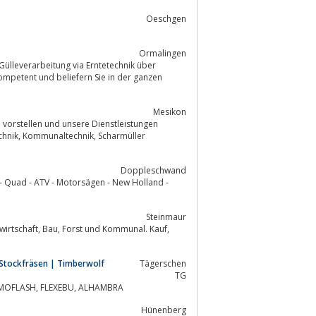
Oeschgen
Ormalingen
ompetent und beliefern Sie in der ganzen
Mesikon
Doppleschwand
 - Quad - ATV - Motorsägen - New Holland -
Steinmaur
Stockfräsen | Timberwolf
Tägerschen
TG
Homepage Ad. Bachmann AG: FARMI, AHWI, KUBOTA, HUBA, KAWASAKI, THERMOFLASH, FLEXEBU, ALHAMBRA
Hünenberg