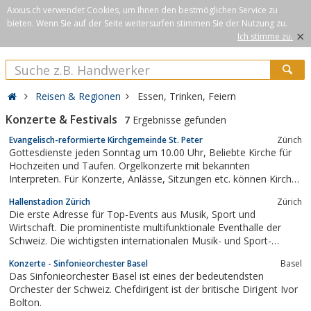
Axxus.ch verwendet Cookies, um Ihnen den bestmöglichen Service zu
bieten. Wenn Sie auf der Seite weitersurfen stimmen Sie der Nutzung zu.
×
Ich stimme zu.
Reisen & Regionen
Essen, Trinken, Feiern
Konzerte & Festivals
7
Ergebnisse gefunden
Evangelisch-reformierte Kirchgemeinde St. Peter
Zürich
Gottesdienste jeden Sonntag um 10.00 Uhr, Beliebte Kirche für
Hochzeiten und Taufen. Orgelkonzerte mit bekannten
Interpreten. Für Konzerte, Anlässe, Sitzungen etc. können Kirche
und verschiedene Lokale gemietet werden. Für Auskünfte bitte
Hallenstadion Zürich
Zürich
unseren Pfarrer, unseren Sigristen oder die Gemeindehelferin
Die erste Adresse für Top-Events aus Musik, Sport und
kontaktieren
Wirtschaft. Die prominentiste multifunktionale Eventhalle der
Schweiz. Die wichtigsten internationalen Musik- und Sport-
Events, aber auch bedeutende Kongresse finden im
Konzerte - Sinfonieorchester Basel
Basel
Hallenstadion statt und begeistern jedes Jahr rund 1 Million
Das Sinfonieorchester Basel ist eines der bedeutendsten
Besucherinnen und Besucher.
Orchester der Schweiz. Chefdirigent ist der britische Dirigent Ivor
Bolton.