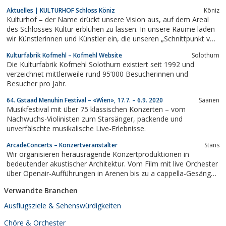
Aktuelles | KULTURHOF Schloss Köniz
Köniz
Kulturhof – der Name drückt unsere Vision aus, auf dem Areal
des Schlosses Kultur erblühen zu lassen. In unsere Räume laden
wir Künstlerinnen und Künstler ein, die unseren „Schnittpunkt von
Stadt und Land“ durch Musik, Gesang, Tanz, Malerei oder
Kulturfabrik Kofmehl – Kofmehl Website
Solothurn
Schauspiel bereichern.
Die Kulturfabrik Kofmehl Solothurn existiert seit 1992 und
verzeichnet mittlerweile rund 95’000 Besucherinnen und
Besucher pro Jahr.
64. Gstaad Menuhin Festival – «Wien», 17.7. – 6.9. 2020
Saanen
Musikfestival mit über 75 klassischen Konzerten – vom
Nachwuchs-Violinisten zum Starsänger, packende und
unverfälschte musikalische Live-Erlebnisse.
ArcadeConcerts – Konzertveranstalter
Stans
Wir organisieren herausragende Konzertproduktionen in
bedeutender akustischer Architektur. Vom Film mit live Orchester
über Openair-Aufführungen in Arenen bis zu a cappella-Gesängen
in sakralen Bauwerken.
Verwandte Branchen
Ausflugsziele & Sehenswürdigkeiten
Chöre & Orchester