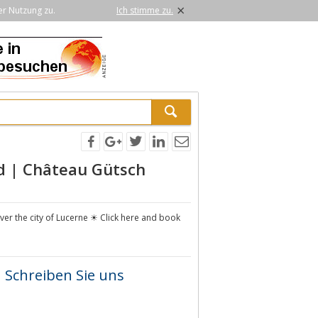
×
er Nutzung zu.
Ich stimme zu.
nd | Château Gütsch
er the city of Lucerne ☀ Click here and book
Schreiben Sie uns