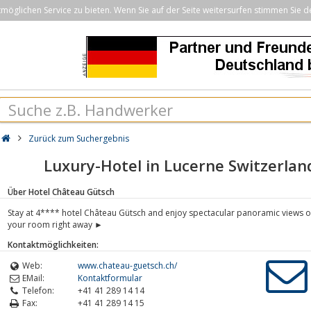
öglichen Service zu bieten. Wenn Sie auf der Seite weitersurfen stimmen Sie d
Zurück zum Suchergebnis
Luxury-Hotel in Lucerne Switzerla
Über Hotel Château Gütsch
Stay at 4**** hotel Château Gütsch and enjoy spectacular panoramic views ov
your room right away ►
Kontaktmöglichkeiten:
Web:
www.chateau-guetsch.ch/
EMail:
Kontaktformular
Telefon:
+41 41 289 14 14
Fax:
+41 41 289 14 15