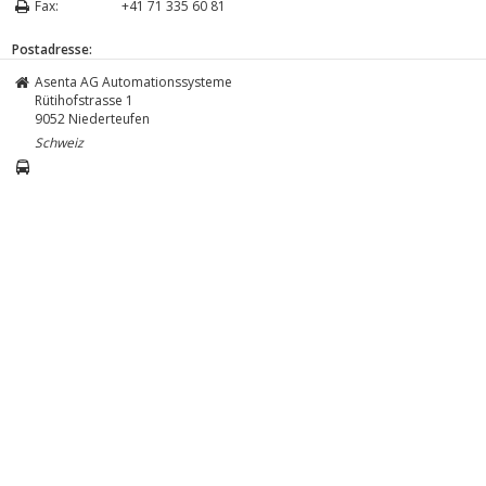
Fax:
+41 71 335 60 81
Postadresse:
Asenta AG Automationssysteme
Rütihofstrasse 1
9052
Niederteufen
Schweiz