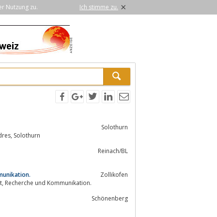
×
er Nutzung zu.
Ich stimme zu.
Solothurn
Ich schreibe es so, wie Sie es sagen wollen. Andres Kommunikation, Mirjam Andres, Solothurn
Reinach/BL
munikation.
Zollikofen
Als freie Texterin aus Bern bin ich Ihre Ansprechpartnerin in den Bereichen Text, Recherche und Kommunikation.
Schönenberg