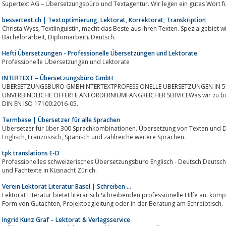
Supertext AG – Übersetzungsbüro und Textagentur. Wir legen ein gutes Wort für
bessertext.ch | Textoptimierung, Lektorat, Korrektorat; Transkription
Christa Wyss, Textlinguistin, macht das Beste aus Ihren Texten. Spezialgebiet wissenschaftliche Arbeiten (Masterarbeit,
Bachelorarbeit, Diplomarbeit). Deutsch.
Hefti Übersetzungen - Professionelle Übersetzungen und Lektorate
Professionelle Übersetzungen und Lektorate
INTERTEXT – Übersetzungsbüro GmbH
ÜBERSETZUNGSBÜRO GMBHINTERTEXTPROFESSIONELLE ÜBERSETZUNGEN IN 5
UNVERBINDLICHE OFFERTE ANFORDERN!UMFANGREICHER SERVICEWas wir zu bie
DIN EN ISO 17100:2016-05.
Termbase | Übersetzer für alle Sprachen
Übersetzer für über 300 Sprachkombinationen. Übersetzung von Texten und 
Englisch, Französisch, Spanisch und zahlreiche weitere Sprachen.
tpk translations E-D
Professionelles schweizerisches Übersetzungsbüro Englisch - Deutsch Deutsch - Englisc
und Fachtexte in Küsnacht Zürich.
Verein Lektorat Literatur Basel | Schreiben …
Lektorat Literatur bietet literarisch Schreibenden professionelle Hilfe an: kompetente, weiterführende Rückm
Form von Gutachten, Projektbegleitung oder in der Beratung am Schreibtisch.
Ingrid Kunz Graf – Lektorat & Verlagsservice