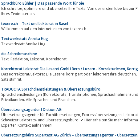
Sprachbüro Bühler | Das passende Wort für Sie
Ich schreibe, optimiere und übersetze Ihre Texte. Von der ersten Idee bis zur Publikation begleite ich Sie bei der Erstellung
Ihres Textmaterials.
texere.ch – Text und Lektorat in Basel
Willkommen auf den Internetseiten von texere.ch
Textwerkstatt Annika Hug
Textwerkstatt Annika Hug
die Schreibmaschine
Text, Redaktion, Lektorat, Korrektorat
Korrektorat Lektorat Die Leserei GmbH Bern / Luzern - Korrekturlesen, Korrig
Das Korrektorat/Lektorat Die Leserei korrigiert oder lektoriert Ihre deutschen, englischen und französischen Texte. Und der
Satz stimmt.
TRADUCTA Sprachdienstleistungen & Übersetzungsbüro
Sprachdienstleistungen (Korrektorate, Transkriptionen, Sprachaufnahmen) und Übersetzungen für Unternehmen und
Privatkunden. Alle Sprachen und Branchen.
Übersetzungsagentur I Diction AG
Übersetzungsagentur für Fachübersetzungen, Expressübersetzungen, Lektorate und Werbetexte. ✔ Diction ist ein führendes
Schweizer Lektorats- und Übersetzungsbüro. ✔ Hier erhalten Sie mehr Informa
Experten Kontakt aufnehmen!
Übersetzungsbüro Supertext AG Zürich – Übersetzungsagentur - Übersetzung