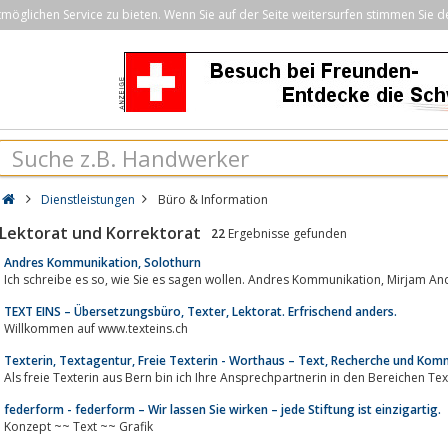
öglichen Service zu bieten. Wenn Sie auf der Seite weitersurfen stimmen Sie d
Dienstleistungen
Büro & Information
Lektorat und Korrektorat
22
Ergebnisse gefunden
Andres Kommunikation, Solothurn
TEXT EINS – Übersetzungsbüro, Texter, Lektorat. Erfrischend anders.
Willkommen auf www.texteins.ch
Texterin, Textagentur, Freie Texterin - Worthaus – Text, Recherche und Kom
federform - federform – Wir lassen Sie wirken – jede Stiftung ist einzigartig.
Konzept ~~ Text ~~ Grafik