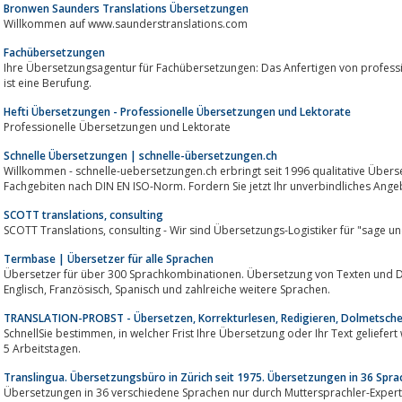
Bronwen Saunders Translations Übersetzungen
Willkommen auf www.saunderstranslations.com
Fachübersetzungen
Ihre Übersetzungsagentur für Fachübersetzungen: Das Anfertigen von professione
ist eine Berufung.
Hefti Übersetzungen - Professionelle Übersetzungen und Lektorate
Professionelle Übersetzungen und Lektorate
Schnelle Übersetzungen | schnelle-übersetzungen.ch
Willkommen - schnelle-uebersetzungen.ch erbringt seit 1996 qualitative Übersetzungen in 260 Sprachrichtungen aus diversen
Fachgebiten nach DIN EN ISO-Norm. Fordern Sie jetzt Ihr unverbindliches Ange
SCOTT translations, consulting
SCOTT Translations, consulting - Wir sind Übersetzungs-Logistiker für "sag
Termbase | Übersetzer für alle Sprachen
Übersetzer für über 300 Sprachkombinationen. Übersetzung von Texten und 
Englisch, Französisch, Spanisch und zahlreiche weitere Sprachen.
TRANSLATION-PROBST - Übersetzen, Korrekturlesen, Redigieren, Dolmetschen
SchnellSie bestimmen, in welcher Frist Ihre Übersetzung oder Ihr Text geliefert werden soll – in 3 Stunden, 8 Stunden, 1, 3 oder
5 Arbeitstagen.
Translingua. Übersetzungsbüro in Zürich seit 1975. Übersetzungen in 36 Spr
Übersetzungen in 36 verschiedene Sprachen nur durch Muttersprachler-Experte