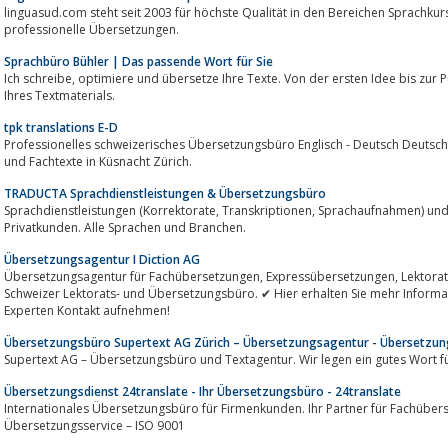
linguasud.com steht seit 2003 für höchste Qualität in den Bereichen Sprachkurse, Sprachreisen und Sprachaufenthalte 
professionelle Übersetzungen.
Sprachbüro Bühler | Das passende Wort für Sie
Ich schreibe, optimiere und übersetze Ihre Texte. Von der ersten Idee bis zur Publikation begleite ich Sie bei der Erstellung
Ihres Textmaterials.
tpk translations E-D
Professionelles schweizerisches Übersetzungsbüro Englisch - Deutsch Deutsch - Englisc
und Fachtexte in Küsnacht Zürich.
TRADUCTA Sprachdienstleistungen & Übersetzungsbüro
Sprachdienstleistungen (Korrektorate, Transkriptionen, Sprachaufnahmen) und Übersetzungen für Unternehmen und
Privatkunden. Alle Sprachen und Branchen.
Übersetzungsagentur I Diction AG
Übersetzungsagentur für Fachübersetzungen, Expressübersetzungen, Lektorate und Werbetexte. ✔ Diction ist ein führendes
Schweizer Lektorats- und Übersetzungsbüro. ✔ Hier erhalten Sie mehr Informa
Experten Kontakt aufnehmen!
Übersetzungsbüro Supertext AG Zürich – Übersetzungsagentur - Übersetzung
Supertext AG – Übersetzungsbüro und Textagentur. Wir legen ein gutes Wort für
Übersetzungsdienst 24translate - Ihr Übersetzungsbüro - 24translate
Internationales Übersetzungsbüro für Firmenkunden. Ihr Partner für Fachüber
Übersetzungsservice – ISO 9001