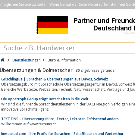
öglichen Service zu bieten. Wenn Sie auf der Seite weitersurfen stimmen Sie d
Dienstleistungen
Büro & Information
Übersetzungen & Dolmetscher
30
Ergebnisse gefunden
Grischlingua | Sprachen & Übersetzungen aus Davos, Schweiz
Übersetzungsbüro mit Sprachschule Übersetzungsagentur in Davos, Schweiz für Übersetzungen Fachübersetzungen der
Bereiche Werbetexte, Webseiten, Technik, Naturwissen
Die Apostroph Group trägt Botschaften in die Welt
Wir sind die führende Sprachdienstleisterin in der DACH-Region, verfolgen eine konsequente Qualitätsstrategie und fördern
innovative Sprachintelligenz.
TEXT EINS – Übersetzungsbüro, Texter, Lektorat. Erfrischend anders.
Willkommen auf www.texteins.ch
linguasud.com - Ihre Profis für Sprachen - Schaffhausen und Winterthur