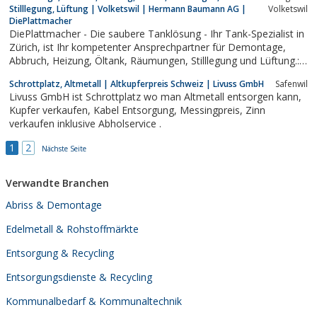
www.brunner-flawil.ch
Stilllegung, Lüftung | Volketswil | Hermann Baumann AG |
Volketswil
DiePlattmacher
DiePlattmacher - Die saubere Tanklösung - Ihr Tank-Spezialist in
Zürich, ist Ihr kompetenter Ansprechpartner für Demontage,
Abbruch, Heizung, Öltank, Räumungen, Stilllegung und Lüftung.:
Home
Schrottplatz, Altmetall | Altkupferpreis Schweiz | Livuss GmbH
Safenwil
Livuss GmbH ist Schrottplatz wo man Altmetall entsorgen kann,
Kupfer verkaufen, Kabel Entsorgung, Messingpreis, Zinn
verkaufen inklusive Abholservice .
1
2
Nächste Seite
Verwandte Branchen
Abriss & Demontage
Edelmetall & Rohstoffmärkte
Entsorgung & Recycling
Entsorgungsdienste & Recycling
Kommunalbedarf & Kommunaltechnik