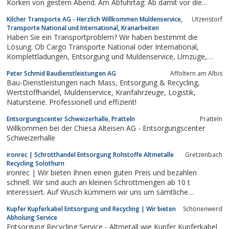
Korken von gestern Abend. Am Abfuhrtag: Ab damit vor die
Tür.Wir holen dann den Wertstoffsack ab, trennen und
Kilcher Transporte AG - Herzlich Willkommen Muldenservice,
Utzenstorf
rezyklieren alles fachgerecht.Sie machen was Gutes für die
Transporte National und International, Kranarbeiten
Umwelt, wir tun Ihnen was...
Haben Sie ein Transportproblem? Wir haben bestimmt die
Lösung. Ob Cargo Transporte National oder International,
Komplettladungen, Entsorgung und Muldenservice, Umzüge,
Kranarbeiten, Maschinenverschiebungen, Fabrikumzüge etc. - wir
Peter Schmid Baudienstleistungen AG
Affoltern am Albis
sind Ihr Transportfachmann. Ihre Kilcher Transporte AG in
Bau-Dienstleistungen nach Mass, Entsorgung & Recycling,
Utzenstorf
Wertstoffhandel, Muldenservice, Kranfahrzeuge, Logistik,
Natursteine. Professionell und effizient!
Entsorgungscenter Schweizerhalle, Pratteln
Pratteln
Willkommen bei der Chiesa Alteisen AG - Entsorgungscenter
Schweizerhalle
ironrec | Schrotthandel Entsorgung Rohstoffe Altmetalle
Gretzenbach
Recycling Solothurn
ironrec | Wir bieten Ihnen einen guten Preis und bezahlen
schnell. Wir sind auch an kleinen Schrottmengen ab 10 t
interessiert. Auf Wusch kümmern wir uns um sämtliche
Transportangelegenheiten. Schrott, Schrotthandel, Entsorgung,
Kupfer Kupferkabel Entsorgung und Recycling | Wir bieten
Schönenwerd
Rohstoffe, Altmetalle, Recycling
Abholung Service
Entsorgung Recycling Service - Altmetall wie Kupfer Kupferkabel