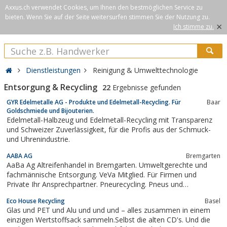
Axxus.ch verwendet Cookies, um Ihnen den bestmöglichen Service zu
bieten. Wenn Sie auf der Seite weitersurfen stimmen Sie der Nutzung zu.
×
Ich stimme zu.
Dienstleistungen
Reinigung & Umwelttechnologie
Entsorgung & Recycling
22
Ergebnisse gefunden
GYR Edelmetalle AG - Produkte und Edelmetall-Recycling. Für
Baar
Goldschmiede und Bijouterien.
Edelmetall-Halbzeug und Edelmetall-Recycling mit Transparenz
und Schweizer Zuverlässigkeit, für die Profis aus der Schmuck-
und Uhrenindustrie.
AABA AG
Bremgarten
AaBa Ag Altreifenhandel in Bremgarten. Umweltgerechte und
fachmännische Entsorgung. VeVa Mitglied. Für Firmen und
Private Ihr Ansprechpartner. Pneurecycling. Pneus und
Altreifenrecycling. Ökologisch sinnvolle Entsorgung der Reifen
Eco House Recycling
Basel
Glas und PET und Alu und und und – alles zusammen in einem
einzigen Wertstoffsack sammeln.Selbst die alten CD's. Und die