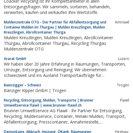
Loacker Recycling ist Ihr Komplettanbieter in allen
Entsorgungsfragen. Wir sammeln, sortieren, behandeln,
verwerten, kaufen und verkaufen Ihre Wertstoffe.
Muldenzentrale OTG - Der Partner für Abfallentsorgung und
Amriswil
Container Mulden im Thurgau | Mulden Kreuzlingen, Mulden
Kreuzlingen, Abrollcontainer Thurga
Mulden Kreuzlingen, Mulden Kreuzlingen, Abrollcontainer
Thurgau, Abrollcontainer Thurgau, Recycling Thurgau
Muldenzentrale OTG
Ararat GmbH
Luzern
Wir haben über 20 Jahre Erfahrung in Räumungen, Transporten,
Umzuge, Entsorgung und Reinigung. Wir übernehmen
schweizweit und ins Ausland Transportaufträge für
Komplettladungen, Nachttransporte, Expresslieferungen,
Baenzigger – Schweiz
Trogen
Kurierdienst und Kombinierte Transporte und wir machen Ihnen
Bänziger Kipper GmbH | Trogen
ein gutes Pauschalangebot.
Recycling, Entsorgung, Mulden, Transporte | Brunner
Flawil
Umweltservice Flawil | www.brunner-flawil.ch
Brunner Umweltservice AG Flawil - Ihr Partner für Entsorgung,
Recycling, Muldenservice, Container, Welaki-Mulden, Transport,
Abfallentsorgung, Presscontainer, Annahmestelle,
Entsorgungshof in der Region Flawil, Gossau, Uzwil, Ostschweiz.
Demontage, Abbruch, Heizung, Öltank, Räumungen,
Hegnau-