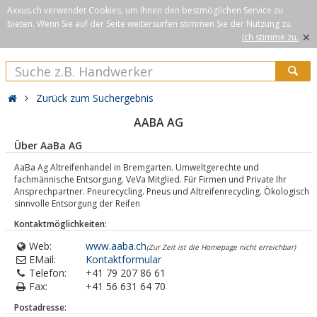
Axxus.ch verwendet Cookies, um Ihnen den bestmöglichen Service zu
bieten. Wenn Sie auf der Seite weitersurfen stimmen Sie der Nutzung zu.
×
Ich stimme zu.
Zurück zum Suchergebnis
AABA AG
Über AaBa AG
AaBa Ag Altreifenhandel in Bremgarten. Umweltgerechte und
fachmännische Entsorgung. VeVa Mitglied. Für Firmen und Private Ihr
Ansprechpartner. Pneurecycling. Pneus und Altreifenrecycling. Ökologisch
sinnvolle Entsorgung der Reifen
Kontaktmöglichkeiten:
Web:
www.aaba.ch
(Zur Zeit ist die Homepage nicht erreichbar)
EMail:
Kontaktformular
Telefon:
+41 79 207 86 61
Fax:
+41 56 631 64 70
Postadresse: